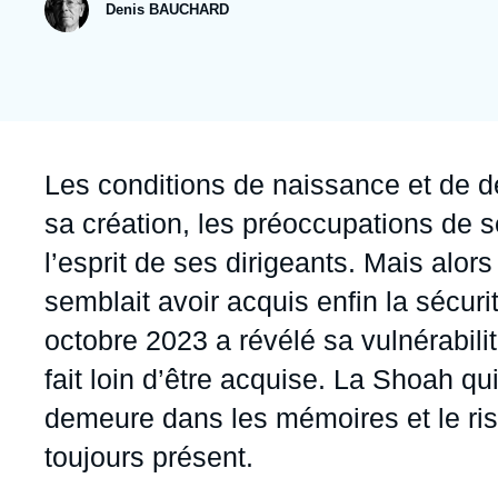
publication
Jeudi 17 septembre 2026 17:30
Denis BAUCHARD
Partenariats et réseaux
Intelligence artificielle
Nous soutenir en tant que professionnel
Guerre en Ukraine
OTAN
Accroche
Les conditions de naissance et de d
sa création, les préoccupations de 
l’esprit de ses dirigeants. Mais alor
semblait avoir acquis enfin la sécuri
octobre 2023 a révélé sa vulnérabilit
fait loin d’être acquise. La Shoah qui
demeure dans les mémoires et le ris
toujours présent.