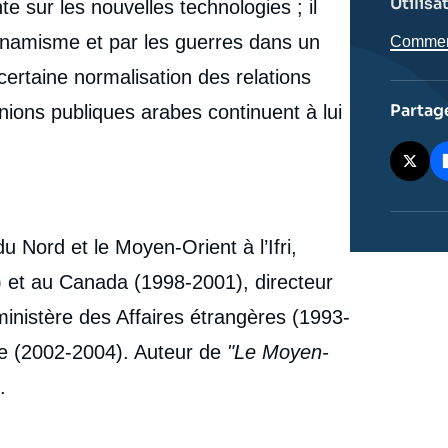
Utilisa
e sur les nouvelles technologies ; il
la lutte pour la sécurité », Articles, Ifri, 1 avril 2025.
Copier
ynamisme et par les guerres dans un
Comment 
cation
ertaine normalisation des relations
Partag
nions publiques arabes continuent à lui
du Nord et le Moyen-Orient à l’Ifri,
 et au Canada (1998-2001), directeur
ministère des Affaires étrangères (1993-
abe (2002-2004). Auteur de
"Le Moyen-
.