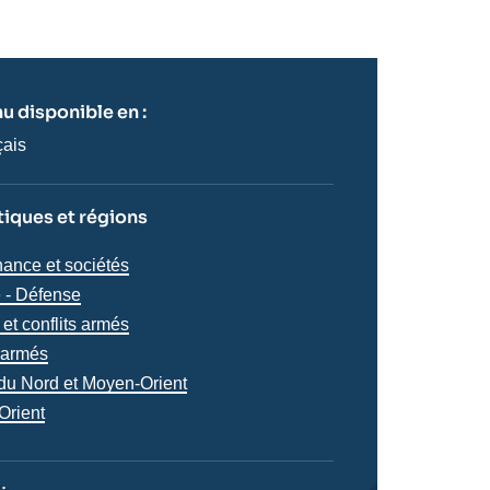
u disponible en :
çais
iques et régions
iques
ance et sociétés
s
é - Défense
et conflits armés
s armés
s
 du Nord et Moyen-Orient
Orient