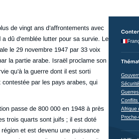
lus de vingt ans d’affrontements avec
Conten
ël a dû d’emblée lutter pour sa survie. Le
Fran
ale le 29 novembre 1947 par 33 voix
par la partie arabe. Israël proclame son
Thémat
e qu’à la guerre dont il est sorti
Thémat
Gouvern
contestée par les pays arabes, qui
analyse
Sécurit
Guerres 
Conflit
lation passe de 800 000 en 1948 à près
Région
Afrique
Proche-
 trois quarts sont juifs ; il est doté
e
a région et est devenu une puissance
Denis BAUCHARD, « La politique étrangère d’Israël :
erture