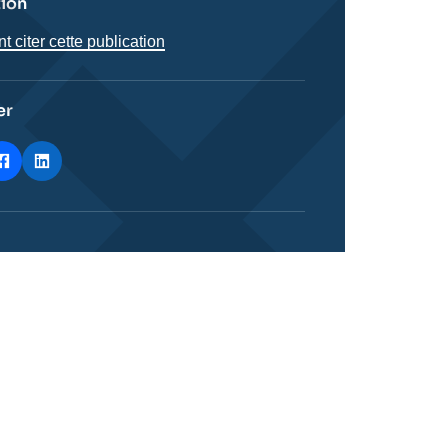
tion
citer cette publication
er