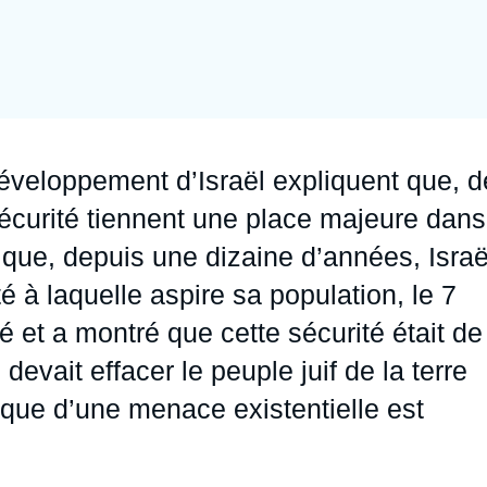
Ramses
Europe
R
S
Politique étrangère
Russie - Eurasie
D
T
Podcast
Afrique du Nord et Moyen-Orient
éveloppement d’Israël expliquent que, d
sécurité tiennent une place majeure dans
s que, depuis une dizaine d’années, Israë
té à laquelle aspire sa population, le 7
é et a montré que cette sécurité était de
 devait effacer le peuple juif de la terre
que d’une menace existentielle est