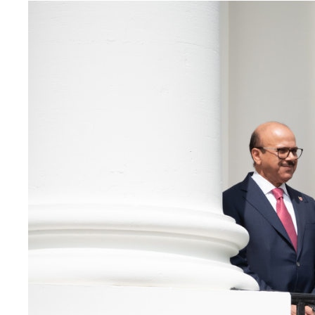
Image
principale