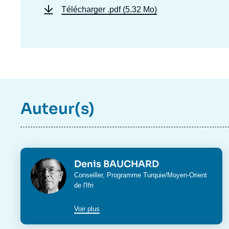
Télécharger
.pdf (5.32 Mo)
Auteur(s)
Photo
Denis BAUCHARD
Intitulé
Conseiller,
Programme Turquie/Moyen-Orient
du
de l'Ifri
poste
Voir plus