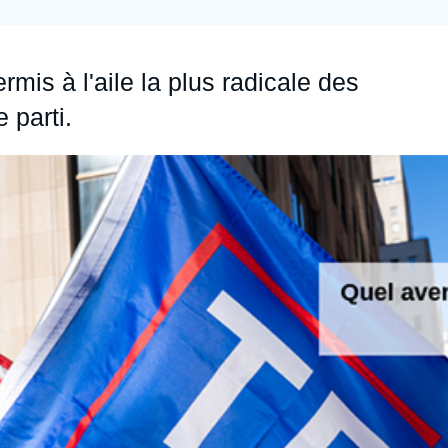
Ramses
Europe
R
S
Politique étrangère
Russie - Eurasie
D
T
is à l'aile la plus radicale des
Podcast
Afrique du Nord et Moyen-Orient
 parti.