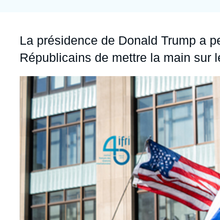
Jeudi 17 septembre 2026 17:30
Partenariats et réseaux
Intelligence artificielle
Nous soutenir en tant que professionnel
Guerre en Ukraine
Accroche
La présidence de Donald Trump a perm
OTAN
Républicains de mettre la main sur le
Image
principale