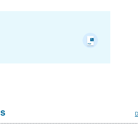
Maya KANDEL, « Quel avenir pour le trumpisme ? »,
Articles, Ifri, 6 mars 2023.
Copier
és
D