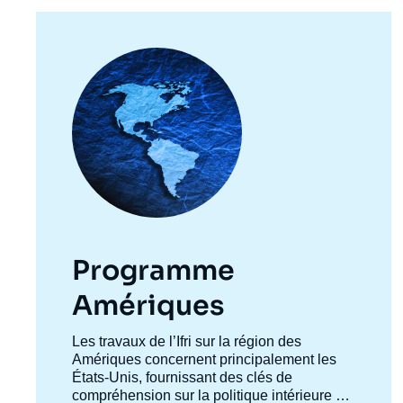
Image
principale
Programme
Amériques
Accroche
Les travaux de l’Ifri sur la région des
centre
Amériques concernent principalement les
États-Unis, fournissant des clés de
compréhension sur la politique intérieure et