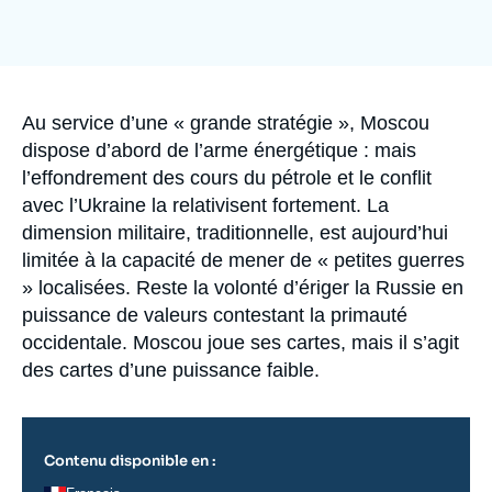
Se connecter
Image
de
couverture
Nous soutenir
de
la
publication
Accroche
Au service d’une « grande stratégie », Moscou
dispose d’abord de l’arme énergétique : mais
l’effondrement des cours du pétrole et le conflit
avec l’Ukraine la relativisent fortement. La
dimension militaire, traditionnelle, est aujourd’hui
limitée à la capacité de mener de « petites guerres
» localisées. Reste la volonté d’ériger la Russie en
puissance de valeurs contestant la primauté
occidentale. Moscou joue ses cartes, mais il s’agit
des cartes d’une puissance faible.
Contenu disponible en :