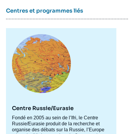
Centres et programmes liés
Image
principale
Image
de
couverture
de
la
publication
Thomas GOMART, « Russie : de la «
grande stratégie » à la « guerre limitée » »,
Articles, Ifri, 1 juin 2015.
Centre Russie/Eurasie
Copier
Accroche
Fondé en 2005 au sein de l’Ifri, le Centre
centre
Russie/Eurasie produit de la recherche et
organise des débats sur la Russie, l’Europe