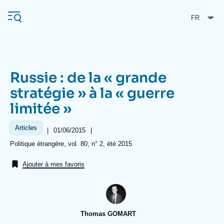
Aller
Panneau de gestion des cookies
au
contenu
principal
Russie : de la « grande
Navigation
stratégie » à la « guerre
principale
limitée »
L'Ifri
Articles
|
Date
01/06/2015
|
de
Analyses
Références
Politique étrangère, vol. 80, n° 2, été 2015
publication
À propos de l'Ifri
Recherches fréquentes
Ajouter à mes favoris
Événements
L'Ifri en bref
Proche-Orient
Thomas GOMART