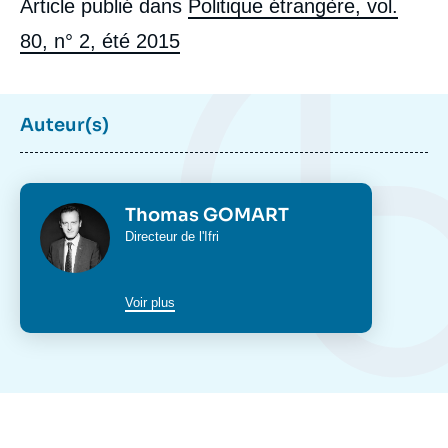
Article publié dans
Politique étrangère, vol.
80, n° 2, été 2015
Auteur(s)
Photo
Thomas GOMART
Intitulé
Directeur de l'Ifri
du
poste
Voir plus