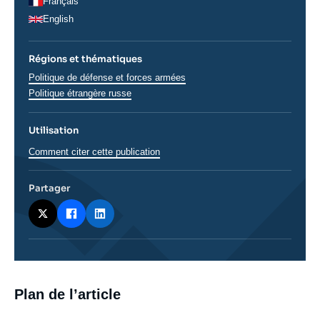
Français
English
Régions et thématiques
Thématiques
Politique de défense et forces armées
analyses
Régions
Politique étrangère russe
Utilisation
Comment citer cette publication
Partager
Corps
Plan de l’article
analyses