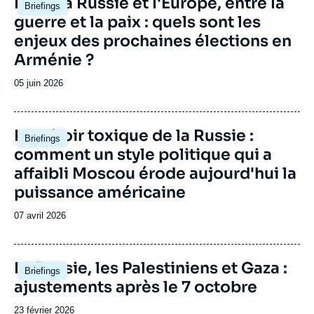
Entre la Russie et l'Europe, entre la
Briefings
principale
guerre et la paix : quels sont les
enjeux des prochaines élections en
Arménie ?
Date
05 juin 2026
de
publication
Image
Le miroir toxique de la Russie :
Briefings
principale
comment un style politique qui a
affaibli Moscou érode aujourd'hui la
puissance américaine
Date
07 avril 2026
de
publication
Image
La Russie, les Palestiniens et Gaza :
Briefings
principale
ajustements après le 7 octobre
Date
23 février 2026