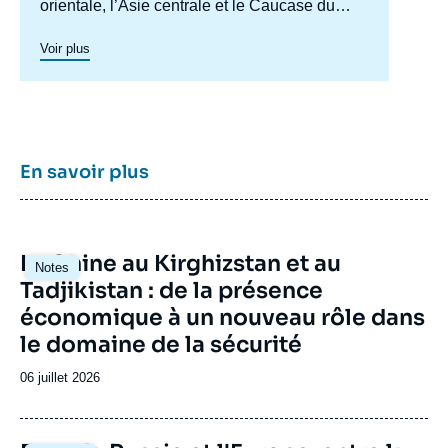
orientale, l’Asie centrale et le Caucase du
Sud. Il a pour objectif de comprendre et
d'anticiper l'évolution de cette zone
Voir plus
géographique complexe en pleine mutation
pour enrichir le débat public en France et en
Europe, et pour aider à la décision
stratégique, politique et économique.
En savoir plus
Image
La Chine au Kirghizstan et au
Notes
principale
Tadjikistan : de la présence
économique à un nouveau rôle dans
le domaine de la sécurité
Date
06 juillet 2026
de
publication
Image