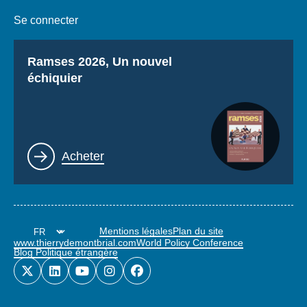
Se connecter
Titre
Ramses 2026, Un nouvel
échiquier
Lien
Acheter
Mentions légales
Plan du site
www.thierrydemontbrial.com
World Policy Conference
Blog Politique étrangère