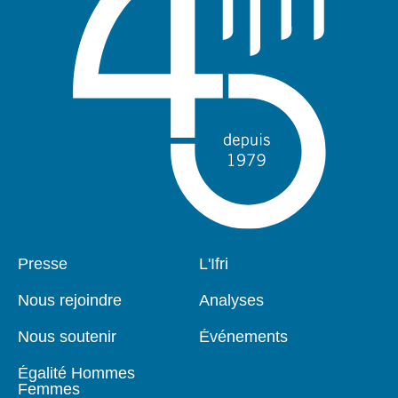
Pied
Presse
Navigation
L'Ifri
de
principale
page
Nous rejoindre
Analyses
Nous soutenir
Événements
Égalité Hommes
Femmes