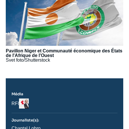
Pavillon Niger et Communauté économique des États
de l'Afrique de l'Ouest
Svet foto/Shutterstock
Média
Logo
Nom
RFI
du
journal,
revue
Journaliste(s):
ou
émission
Journaliste
Chantal Lohro