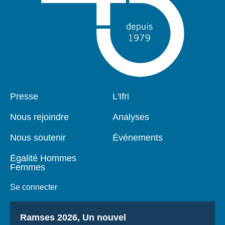
Pied
Presse
Navigation
L'Ifri
de
principale
page
Nous rejoindre
Analyses
Nous soutenir
Événements
Égalité Hommes
Femmes
Se connecter
Titre
Ramses 2026, Un nouvel