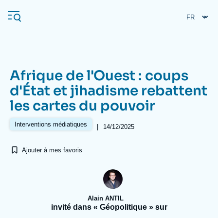
Aller
Panneau de gestion des cookies
au
contenu
principal
Afrique de l'Ouest : coups
Navigation
d'État et jihadisme rebattent
principale
les cartes du pouvoir
L'Ifri
Interventions médiatiques
|
14/12/2025
Analyses
Ajouter à mes favoris
À propos de l'Ifri
Recherches fréquentes
Événements
L'Ifri en bref
Proche-Orient
Alain ANTIL
invité dans « Géopolitique » sur