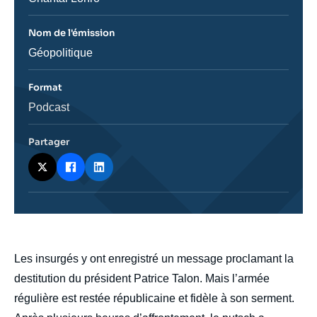
Nom de l'émission
Nom
Géopolitique
de
l'émission
Format
Catégorie
Podcast
journalistique
Partager
body
Les insurgés y ont enregistré un message proclamant la
destitution du président Patrice Talon. Mais l’armée
régulière est restée républicaine et fidèle à son serment.