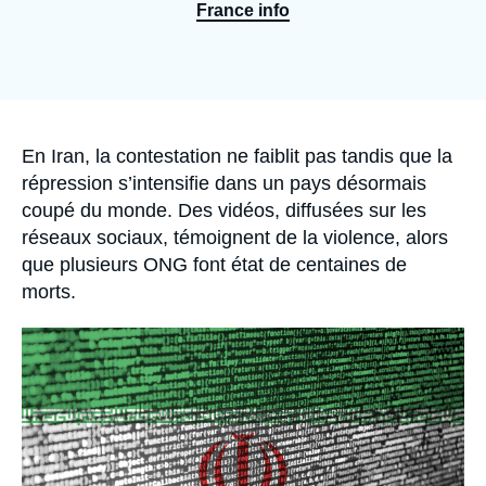
Se connecter
France info
Nous soutenir
Accroche
En Iran, la contestation ne faiblit pas tandis que la
répression s’intensifie dans un pays désormais
coupé du monde. Des vidéos, diffusées sur les
réseaux sociaux, témoignent de la violence, alors
que plusieurs ONG font état de centaines de
morts.
Image
principale
médiatique