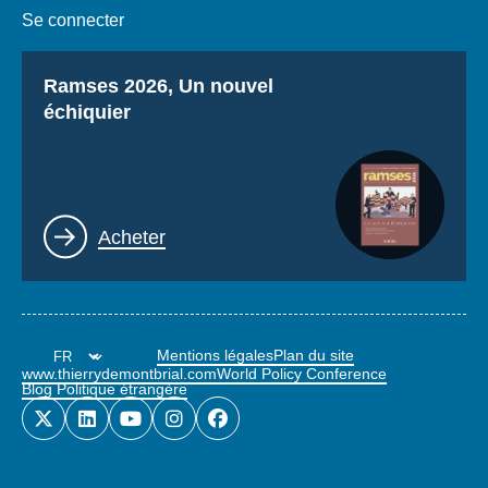
Se connecter
Titre
Ramses 2026, Un nouvel
échiquier
Lien
Acheter
Mentions légales
Plan du site
www.thierrydemontbrial.com
World Policy Conference
Blog Politique étrangère