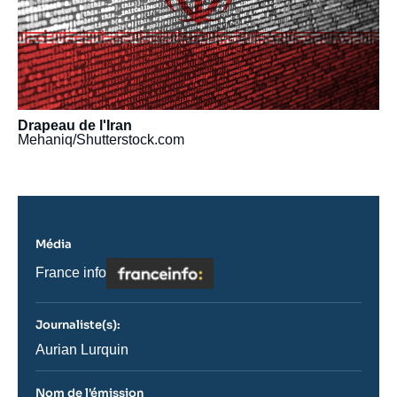
Drapeau de l'Iran
Mehaniq/Shutterstock.com
Média
Logo
Nom
France info
du
journal,
revue
Journaliste(s):
ou
émission
Journaliste
Aurian Lurquin
Nom de l'émission