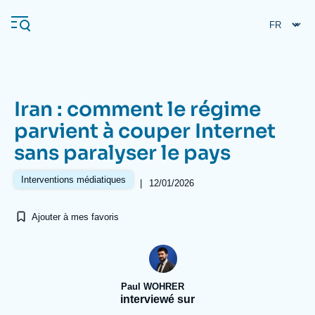
Aller
Panneau de gestion des cookies
au
contenu
principal
Iran : comment le régime
Navigation
parvient à couper Internet
principale
sans paralyser le pays
L'Ifri
Interventions médiatiques
|
12/01/2026
Analyses
Ajouter à mes favoris
À propos de l'Ifri
Recherches fréquentes
Événements
L'Ifri en bref
Proche-Orient
Paul WOHRER
interviewé sur