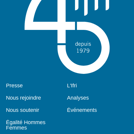
Pied
Presse
Navigation
L'Ifri
de
principale
page
Nous rejoindre
Analyses
Nous soutenir
Événements
Égalité Hommes
Femmes