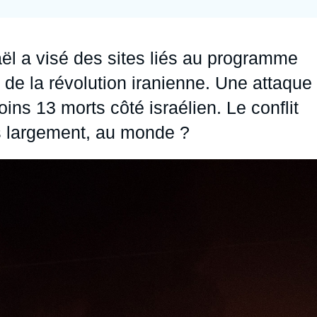
Ramses
Europe
R
S
Politique étrangère
Russie - Eurasie
D
T
raël a visé des sites liés au programme
Podcast
Afrique du Nord et Moyen-Orient
 de la révolution iranienne. Une attaque
moins 13 morts côté israélien. Le conflit
lus largement, au monde ?