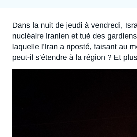
Jeudi 17 septembre 2026 17:30
Partenariats et réseaux
Intelligence artificielle
Nous soutenir en tant que professionnel
Guerre en Ukraine
Accroche
Dans la nuit de jeudi à vendredi, Is
OTAN
nucléaire iranien et tué des gardiens
laquelle l'Iran a riposté, faisant au 
peut-il s'étendre à la région ? Et p
Image
principale
médiatique