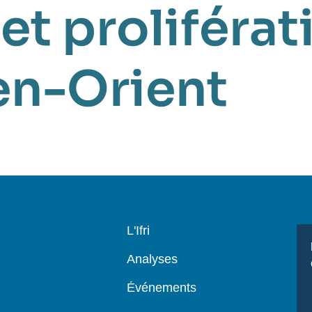
et proliférat
n-Orient
Navigation
L'Ifri
principale
Analyses
Événements