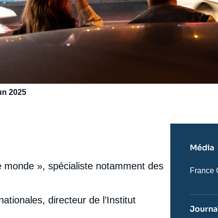
Jun 2025
Média
« le monde », spécialiste notamment des
Nom
France 
du
journal,
revue
nationales, directeur de l’Institut
ou
Journal
émissio