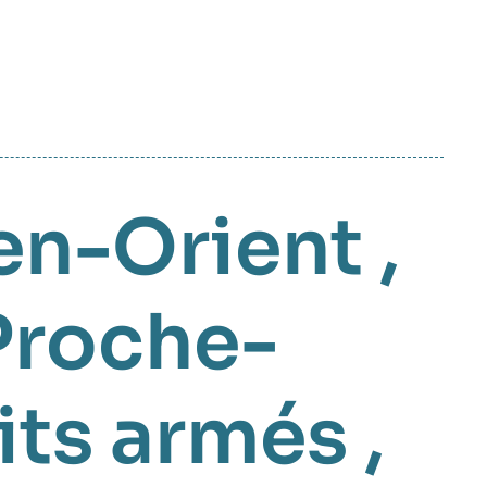
en-Orient
,
Proche-
its armés
,