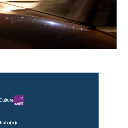
Logo
Culture
iste(s):
n