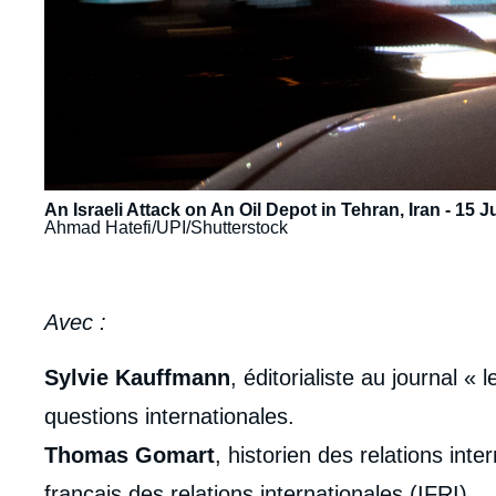
An Israeli Attack on An Oil Depot in Tehran, Iran - 15 
Ahmad Hatefi/UPI/Shutterstock
body
Avec :
Sylvie Kauffmann
, éditorialiste au journal 
questions internationales.
Thomas Gomart
, historien des relations inter
français des relations internationales (IFRI).