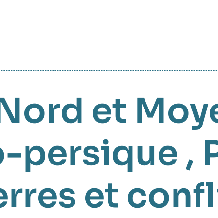
 Nord et Moy
o-persique
,
rres et confl