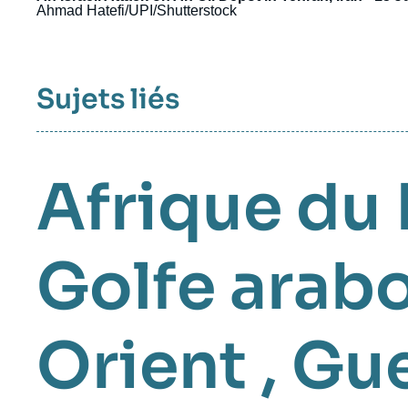
Ahmad Hatefi/UPI/Shutterstock
Sujets liés
Afrique du
Golfe arab
Orient
,
Gue