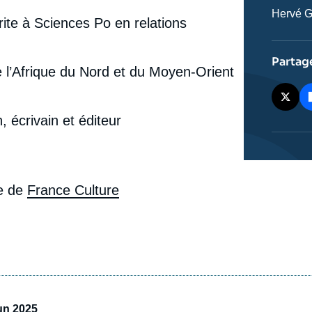
Journali
Hervé G
rite à Sciences Po en relations
Partag
de l’Afrique du Nord et du Moyen-Orient
n, écrivain et éditeur
te de
France Culture
Jun 2025