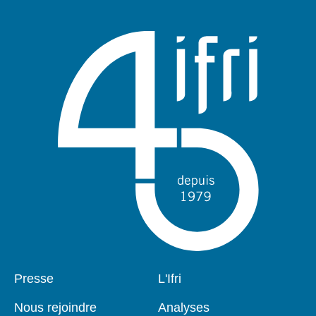
Pied
Presse
Navigation
L'Ifri
de
principale
page
Nous rejoindre
Analyses