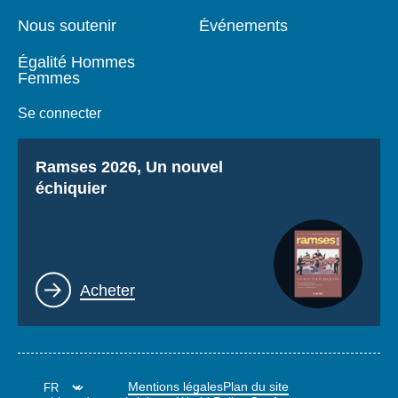
Nous soutenir
Événements
Égalité Hommes
Femmes
Se connecter
Titre
Ramses 2026, Un nouvel
échiquier
Lien
Acheter
Mentions légales
Plan du site