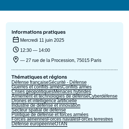
Se connecter
Nous soutenir
Informations pratiques
Mercredi 11 juin 2025
12:30 — 14:00
— 27 rue de la Procession, 75015 Paris
Thématiques et régions
Défense française
Sécurité - Défense
Guerres et conflits armés
Conflits armés
Crises géopolitiques
Menaces hybrides
Armement et technologies de défense
Cyberdéfense
Drones et intelligence artificielle
Industrie de défense et innovation
Secteur spatial de défense
Politique de défense et forces armées
Forces aériennes
Forces navales
Forces terrestres
Défense européenne
OTAN