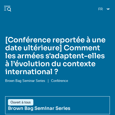
Aller
Panneau de gestion des cookies
au
contenu
principal
[Conférence reportée à une
Navigation
date ultérieure] Comment
principale
les armées s'adaptent-elles
L'Ifri
à l’évolution du contexte
international ?
Analyses
À propos de l'Ifri
Recherches fréquentes
Brown Bag Seminar Series
|
Conférence
Événements
L'Ifri en bref
Proche-Orient
Ouvert à tous
Brown Bag Seminar Series
Image