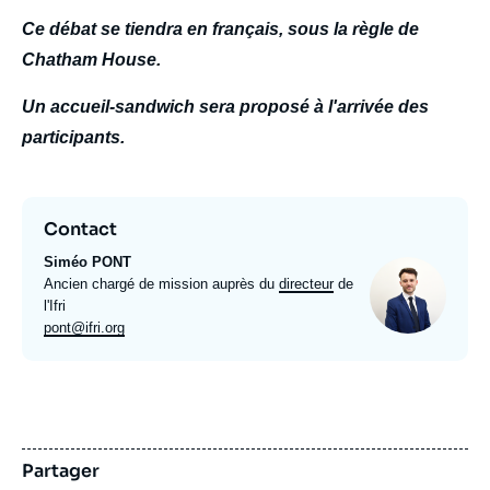
Ce débat se tiendra en français, sous la règle de
Chatham House.
Un accueil-sandwich sera proposé à l'arrivée des
participants.
Contact
Siméo PONT
Photo
Intitulé
Ancien chargé de mission auprès du
directeur
de
du
l'Ifri
poste
Email
pont@ifri.org
expert
Partager