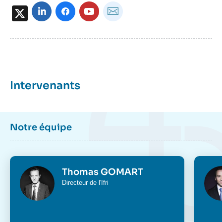
X
Intervenants
Notre équipe
Photo
Phot
Thomas GOMART
Intitulé
Directeur de l'Ifri
du
poste