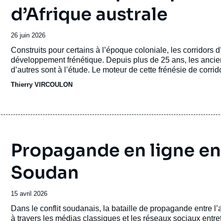
d’Afrique australe
Date
26 juin 2026
de
Accroche
Construits pour certains à l’époque coloniale, les corridors d
publication
développement frénétique. Depuis plus de 25 ans, les ancien
d’autres sont à l’étude. Le moteur de cette frénésie de corrid
des ressources de l’hinterland africain. Les corridors de ce
Thierry VIRCOULON
L’analyse de leur
économie
politique fait apparaître leurs pr
posent question pour le futur.
Propagande en ligne en
Soudan
Date
15 avril 2026
de
Accroche
Dans le conflit soudanais, la bataille de propagande entre 
publication
à travers les médias classiques et les réseaux sociaux entre