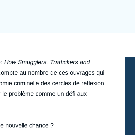
Ramses
Europe
R
S
Politique étrangère
Russie - Eurasie
D
T
Podcast
Afrique du Nord et Moyen-Orient
ite: How Smugglers, Traffickers and
 compte au nombre de ces ouvrages qui
nomie criminelle des cercles de réflexion
er le problème comme un défi aux
e nouvelle chance ?