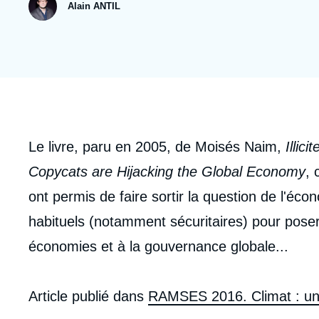
publication
Jeudi 17 septembre 2026 17:30
Alain ANTIL
Partenariats et réseaux
Intelligence artificielle
Nous soutenir en tant que professionnel
Guerre en Ukraine
OTAN
Corps
Le livre, paru en 2005, de Moisés Naim,
Illic
analyses
Copycats are Hijacking the Global Economy
,
ont permis de faire sortir la question de l'éco
habituels (notamment sécuritaires) pour pos
économies et à la gouvernance globale...
Article publié dans
RAMSES 2016. Climat : un