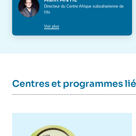
Intitulé
Directeur du
Centre Afrique subsaharienne
de
du
l'Ifri
poste
Voir plus
Centres et programmes li
Image
principale