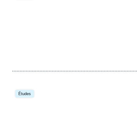
Image
principale
Études