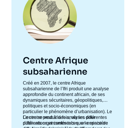
Centre Afrique
subsaharienne
Accroche
Créé en 2007, le centre Afrique
centre
subsaharienne de l’Ifri produit une analyse
approfondie du continent africain, de ses
dynamiques sécuritaires, géopolitiques,
politiques et socio-économiques (en
particulier le phénomène d’urbanisation). Le
Imag
Centre se veut à la fois,
Le centre produit des analyses pour
via
les différentes
de
publications et conférences, un espace de
différents organismes tels que le ministère
couv