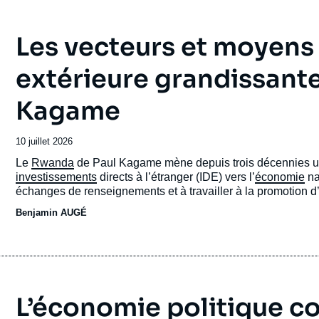
Les vecteurs et moyens 
extérieure grandissant
Kagame
Date
10 juillet 2026
de
Accroche
Le
Rwanda
de Paul Kagame mène depuis trois décennies une 
publication
investissements
directs à l’étranger (IDE) vers l’
économie
na
échanges de renseignements et à travailler à la promotion d
Benjamin AUGÉ
L’économie politique c