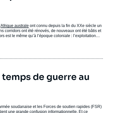
’
Afrique australe
ont connu depuis la fin du XXe siècle un
s corridors ont été rénovés, de nouveaux ont été bâtis et
ors est le même qu’à l’époque coloniale : l’exploitation
tte région sont donc tous adossés au
secteur minier
.
incipales caractéristiques ainsi que des faiblesses qui
 temps de guerre au
l’armée soudanaise et les Forces de soutien rapides (FSR)
tient une grande confusion informationnelle. Et ce