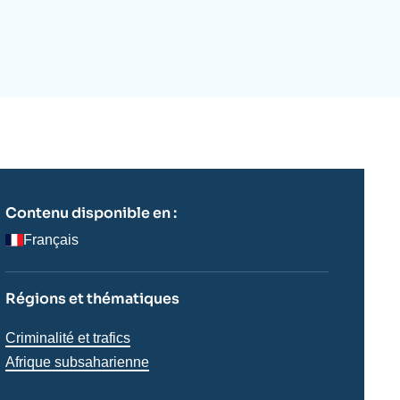
ecrutement
écurité - Défense
ocuments de référence
echnologie
Contenu disponible en :
Français
Régions et thématiques
Thématiques
Criminalité et trafics
analyses
Régions
Afrique subsaharienne