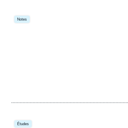
Image
principale
Notes
Image
principale
Études