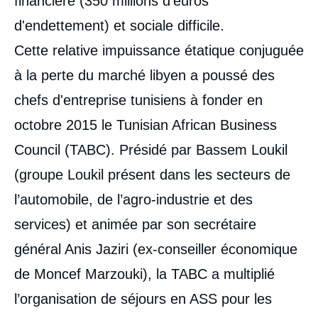
financière (350 millions d'euros
d'endettement) et sociale difficile.
Cette relative impuissance étatique conjuguée
à la perte du marché libyen a poussé des
chefs d'entreprise tunisiens à fonder en
octobre 2015 le Tunisian African Business
Council (TABC). Présidé par Bassem Loukil
(groupe Loukil présent dans les secteurs de
l’automobile, de l’agro-industrie et des
services) et animée par son secrétaire
général Anis Jaziri (ex-conseiller économique
Image
de
couverture
de Moncef Marzouki), la TABC a multiplié
de
la
l’organisation de séjours en ASS pour les
publication