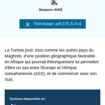
Se connecter
Benjamin AUGÉ
Nous soutenir
Image
de
Télécharger
.pdf (175.31 Ko)
couverture
de
la
publication
Accroche
La Tunisie jouit, tous comme les autres pays du
Maghreb, d’une position géographique favorable
en Afrique qui pourrait théoriquement lui permettre
d'être un sas entre l'Europe et l'Afrique
subsaharienne (ASS), et de commercer avec son
Sud.
Contenu disponible en :