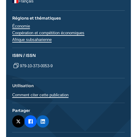
Français
Régions et thématiques
Thématiques
Économie
analyses
Coopération et compétition économiques
Régions
Afrique subsaharienne
ISBN / ISSN
979-10-373-0053-9
Utilisation
Comment citer cette publication
Partager