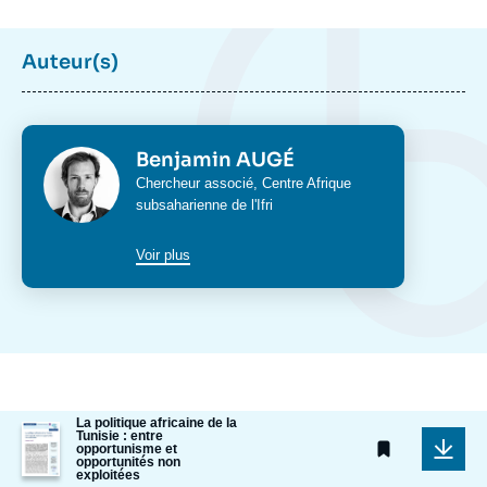
Auteur(s)
Photo
Benjamin AUGÉ
Intitulé
Chercheur associé,
Centre Afrique
du
subsaharienne
de l'Ifri
poste
Voir plus
La politique africaine de la
Image
Tunisie : entre
de
Centres et programmes liés
opportunisme et
opportunités non
couverture
exploitées
de