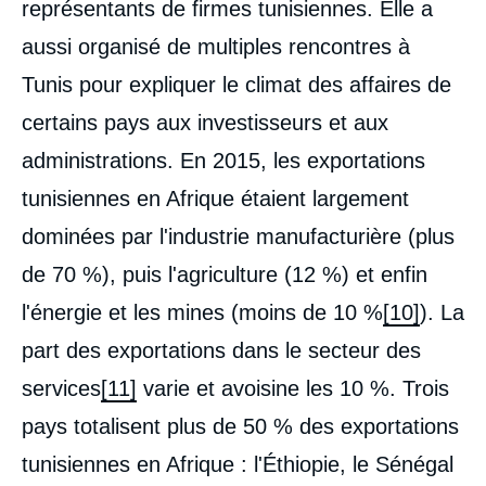
représentants de firmes tunisiennes. Elle a
aussi organisé de multiples rencontres à
Benjamin AUGÉ, « La politique africaine de
Tunis pour expliquer le climat des affaires de
la Tunisie : entre opportunisme et
certains pays aux investisseurs et aux
opportunités non exploitées », Éditoriaux,
L'Afrique en questions, Ifri, 24 juillet 2019.
administrations. En 2015, les exportations
Copier
tunisiennes en Afrique étaient largement
dominées par l'industrie manufacturière (plus
de 70 %), puis l'agriculture (12 %) et enfin
l'énergie et les mines (moins de 10 %
[10]
). La
part des exportations dans le secteur des
services
[11]
varie et avoisine les 10 %. Trois
pays totalisent plus de 50 % des exportations
tunisiennes en Afrique : l'Éthiopie, le Sénégal