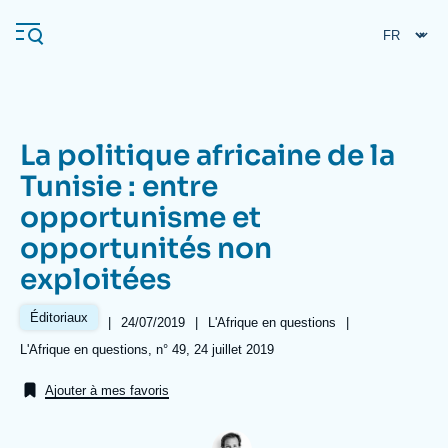
Aller
Panneau de gestion des cookies
au
contenu
principal
La politique africaine de la
Navigation
Tunisie : entre
principale
opportunisme et
L'Ifri
opportunités non
exploitées
Analyses
À propos de l'Ifri
Recherches fréquentes
Éditoriaux
|
Date
24/07/2019
|
Référence
L'Afrique en questions
|
de
taxonomie
Références
L'Afrique en questions, n° 49, 24 juillet 2019
Événements
L'Ifri en bref
Proche-Orient
publication
collections
Ajouter à mes favoris