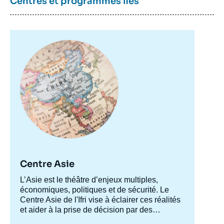
Centres et programmes liés
Image
principale
Centre Asie
Accroche
L’Asie est le théâtre d’enjeux multiples,
centre
économiques, politiques et de sécurité. Le
Centre Asie de l'Ifri vise à éclairer ces réalités
et aider à la prise de décision par des
recherches approfondies et le développement
Le Centre Asie structure sa recherche autour