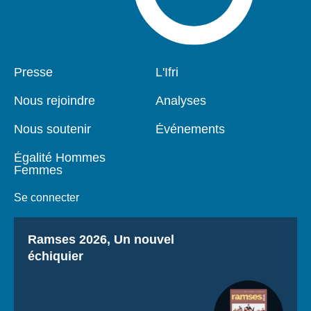
Pied
Presse
Navigation
L'Ifri
de
principale
page
Nous rejoindre
Analyses
Nous soutenir
Événements
Égalité Hommes
Femmes
Se connecter
Titre
Ramses 2026, Un nouvel
échiquier