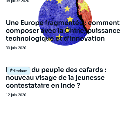
Date
08 juillet 2026
de
publication
Une Europe fragmentée : comment
composer avec la Chine, puissance
technologique et d'innovation
Date
30 juin 2026
de
publication
Image
Le Parti du peuple des cafards :
Éditoriaux
principale
nouveau visage de la jeunesse
contestataire en Inde ?
Date
12 juin 2026
de
publication