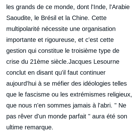
XXIème siècle », Éditoriaux, Mardis de l'ifri,
les grands de ce monde, dont l'Inde, l'Arabie
Ifri, 19 mai 2009.
Saoudite, le Brésil et la Chine. Cette
Copier
multipolarité nécessite une organisation
importante et rigoureuse, et c'est cette
gestion qui constitue le troisième type de
crise du 21ème siècle.Jacques Lesourne
conclut en disant qu'il faut continuer
aujourd'hui à se méfier des idéologies telles
que le fascisme ou les extrémismes religieux,
que nous n'en sommes jamais à l'abri. " Ne
pas rêver d'un monde parfait " aura été son
ultime remarque.