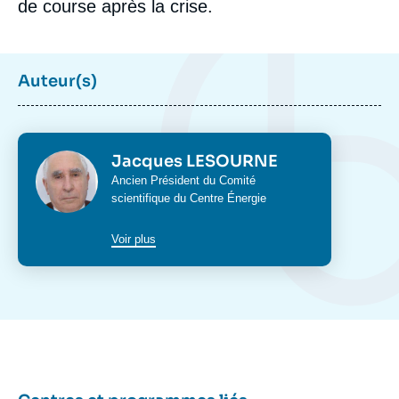
de course après la crise.
Auteur(s)
Photo
Jacques LESOURNE
Intitulé
Ancien Président du Comité
du
scientifique du Centre Énergie
poste
Voir plus