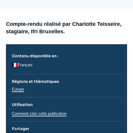
de
Se connecter
couverture
de
la
Nous soutenir
publication
Accroche
Compte-rendu réalisé par Charlotte Teisseire,
stagiaire, Ifri Bruxelles.
Contenu disponible en :
Français
Régions et thématiques
Régions
Europe
Utilisation
Comment citer cette publication
Partager