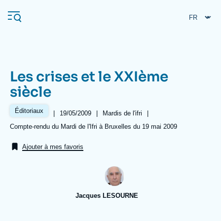
Aller
Panneau de gestion des cookies
au
contenu
principal
Les crises et le XXIème
Navigation
siècle
principale
L'Ifri
Éditoriaux
|
Date
19/05/2009
|
Référence
Mardis de l'ifri
|
de
taxonomie
Références
Compte-rendu du Mardi de l'Ifri à Bruxelles du 19 mai 2009
publication
collections
Analyses
Ajouter à mes favoris
À propos de l'Ifri
Recherches fréquentes
Événements
L'Ifri en bref
Proche-Orient
Jacques LESOURNE
Image