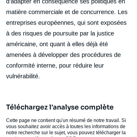
d’adapter en conséquence ses politiques en
matière commerciale et de concurrence. Les
entreprises européennes, qui sont exposées
à des risques de poursuite par la justice
américaine, ont quant à elles déjà été
amenées à développer des procédures de
conformité interne, pour réduire leur
Image
de
vulnérabilité.
couverture
de
la
publication
Téléchargez l'analyse complète
Cette page ne contient qu'un résumé de notre travail. Si
Éric-André MARTIN, « La politique de
vous souhaitez avoir accès à toutes les informations de
sanctions de l'Union européenne. Ambition
notre recherche sur le sujet, vous pouvez télécharger la
multilatérale contre logique de puissance »,