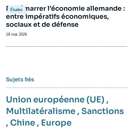
(DGAP) et soutenu par la Fondation Robert
Image
Redémarrer l’économie allemande :
Bosch, ou encore le groupe Daniel Vernet
Études
principale
(anciennement Groupe de réflexion franco-
entre impératifs économiques,
allemand) qui avait été fondé en 2014 à
sociaux et de défense
l’initiative de la Fondation Genshagen.
Date
19 mai 2026
de
publication
Sujets liés
Union européenne (UE)
,
Multilatéralisme
,
Sanctions
,
Chine
,
Europe