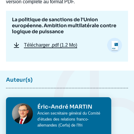
version complète au format PDF.
Études, Ifri, 3 octobre 2019.
Copier
La politique de sanctions de l'Union
européenne. Ambition multilatérale contre
logique de puissance
Télécharger
.pdf (1.2 Mo)
Auteur(s)
Photo
Éric-André MARTIN
Intitulé
Ancien secrétaire général du
Comité
du
d’études des relations franco-
poste
allemandes (Cerfa)
de l'Ifri