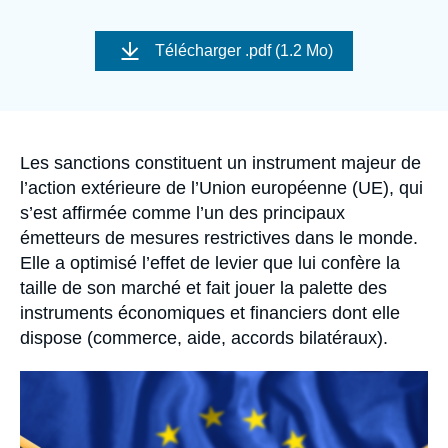
Se connecter
Image
de
Télécharger
.pdf (1.2 Mo)
Nous soutenir
couverture
de
la
publication
Accroche
Les sanctions constituent un instrument majeur de
l’action extérieure de l’Union européenne (UE), qui
s’est affirmée comme l’un des principaux
émetteurs de mesures restrictives dans le monde.
Elle a optimisé l’effet de levier que lui confère la
taille de son marché et fait jouer la palette des
instruments économiques et financiers dont elle
dispose (commerce, aide, accords bilatéraux).
Image
principale