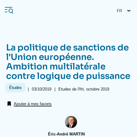
Aller
Panneau de gestion des cookies
au
contenu
principal
La politique de sanctions de
Navigation
l'Union européenne.
principale
Ambition multilatérale
L'Ifri
contre logique de puissance
Analyses
Études
|
Date
03/10/2019
|
Références
Etudes de l'Ifri, octobre 2019
de
À propos de l'Ifri
Recherches fréquentes
publication
Ajouter à mes favoris
Événements
L'Ifri en bref
Proche-Orient
Éric-André MARTIN