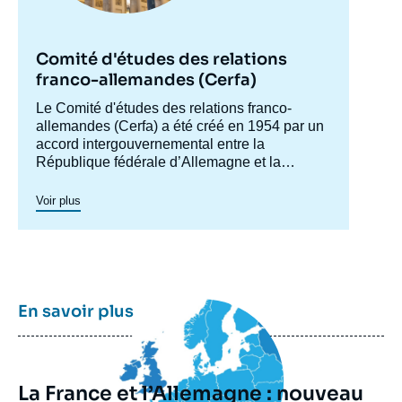
Comité d'études des relations
franco-allemandes (Cerfa)
Accroche
Le Comité d'études des relations franco-
centre
allemandes (Cerfa) a été créé en 1954 par un
accord intergouvernemental entre la
République fédérale d’Allemagne et la
France, afin de mieux faire connaître
l'Allemagne en France et analyser les
Voir plus
relations franco-allemandes y compris dans
leurs dimensions européennes et
internationales. Dans ses conférences et
séminaires, qui réunissent experts,
responsables politiques, hauts décideurs et
représentants de la société civile des deux
Image
En savoir plus
principale
pays, le Cerfa développe le débat franco-
allemand et suscite les propositions
politiques. Il publie régulièrement des études
à travers deux collections : les «
Notes du
La France et l’Allemagne : nouveau
Cerfa
» et les «
Visions franco-allemandes
».