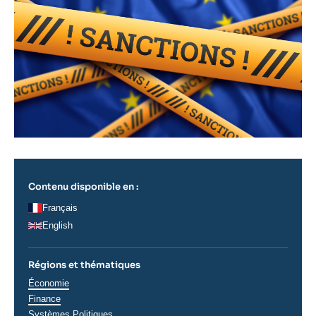
Contenu disponible en :
Français
English
Régions et thématiques
Thématiques
Économie
analyses
Finance
Systèmes Politiques