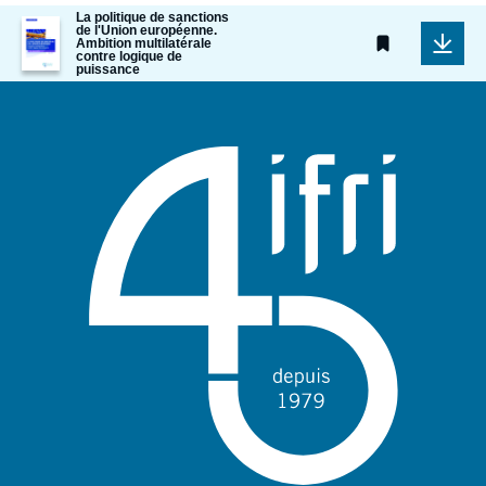
La politique de sanctions
Image
de l'Union européenne.
de
Ambition multilatérale
contre logique de
couverture
puissance
de
la
publication