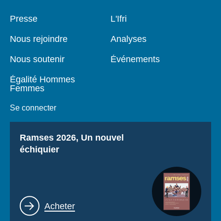
Pied
Presse
Navigation
L'Ifri
de
principale
page
Nous rejoindre
Analyses
Nous soutenir
Événements
Égalité Hommes
Femmes
Se connecter
Titre
Ramses 2026, Un nouvel
échiquier
Lien
Acheter