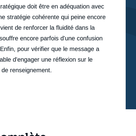
ratégique doit être en adéquation avec
ne stratégie cohérente qui peine encore
vient de renforcer la fluidité dans la
 souffre encore parfois d'une confusion
Enfin, pour vérifier que le message a
sable d'engager une réflexion sur le
s de renseignement.
e
Jérémy BACHELIER, Héloïse FAYET, Alexandre
erture
JONNEKIN, François RENAUD, « Le signalement