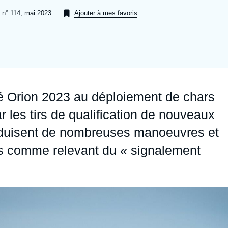
Ramses
Europe
R
S
 n° 114, mai 2023
Ajouter à mes favoris
Politique étrangère
Russie - Eurasie
D
T
Podcast
Afrique du Nord et Moyen-Orient
lié Orion 2023 au déploiement de chars
 les tirs de qualification de nouveaux
nduisent de nombreuses manoeuvres et
tes comme relevant du « signalement