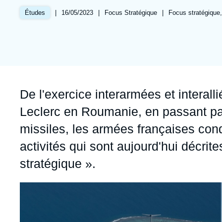
Jeudi 17 septembre 2026 17:30
Partenariats et réseaux
Intelligence artificielle
|
Date
16/05/2023
|
Référence
Focus Stratégique
|
Références
Focus stratégique,
Études
de
taxonomie
Nous soutenir en tant que professionnel
Guerre en Ukraine
publication
collections
OTAN
Accroche
De l'exercice interarmées et interal
Leclerc en Roumanie, en passant par
missiles, les armées françaises co
activités qui sont aujourd'hui décri
stratégique ».
Image
principale