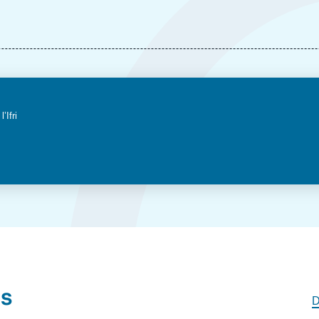
l’Ifri
és
D