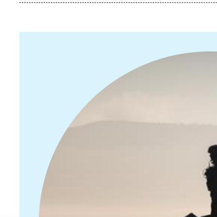
Image
principale