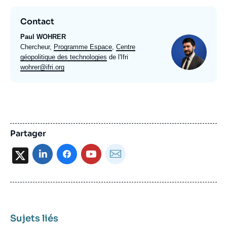
Contact
Paul WOHRER
Photo
Intitulé
Chercheur,
Programme Espace
,
Centre
du
géopolitique des technologies
de l'Ifri
poste
Email
wohrer@ifri.org
expert
Partager
X
Sujets liés