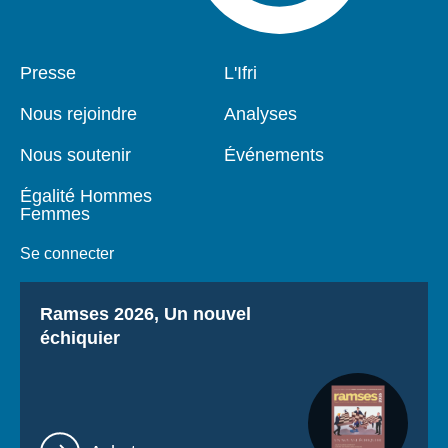
Pied
Presse
Navigation
L'Ifri
de
principale
page
Nous rejoindre
Analyses
Nous soutenir
Événements
Égalité Hommes
Femmes
Se connecter
Titre
Ramses 2026, Un nouvel
échiquier