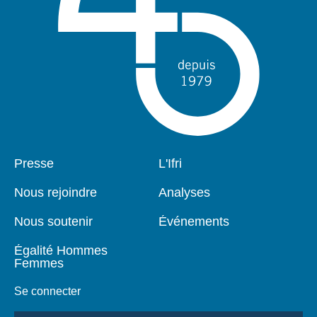
Pied
Presse
Navigation
L'Ifri
de
principale
page
Nous rejoindre
Analyses
Nous soutenir
Événements
Égalité Hommes
Femmes
Se connecter