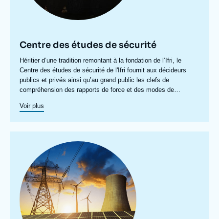
Centre des études de sécurité
Accroche
Héritier d’une tradition remontant à la fondation de l’Ifri, le
centre
Centre des études de sécurité de l'Ifri fournit aux décideurs
publics et privés ainsi qu’au grand public les clefs de
compréhension des rapports de force et des modes de
conflictualité contemporains et à venir. Par son positionnement
Voir plus
à la jointure du politique et de l’opérationnel, la crédibilité de
son équipe civilo-militaire et la diffusion large de ses
publications en français et en anglais, le Centre des études de
sécurité constitue dans le paysage français des
think tanks
un
Image
pôle unique de recherche et d’influence sur le débat de défense
principale
national et international.