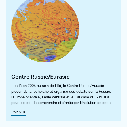
principale
lancé en 2020 le Centre géopolitique des technologies,
proposant une approche résolument européenne des enjeux
internationaux liés aux technologies dites critiques.
Centre Russie/Eurasie
Accroche
Fondé en 2005 au sein de l’Ifri, le Centre Russie/Eurasie
centre
produit de la recherche et organise des débats sur la Russie,
l’Europe orientale, l’Asie centrale et le Caucase du Sud. Il a
pour objectif de comprendre et d'anticiper l'évolution de cette
zone géographique complexe en pleine mutation pour enrichir le
Voir plus
débat public en France et en Europe, et pour aider à la décision
stratégique, politique et économique.