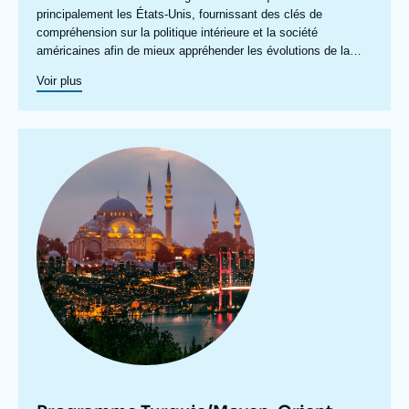
centre
principalement les États-Unis, fournissant des clés de
compréhension sur la politique intérieure et la société
américaines afin de mieux appréhender les évolutions de la
politique étrangère et de défense du pays ainsi les questions
Voir plus
transatlantiques et commerciales. Un axe spécifique sur
l’Amérique latine créé en 2023 permet de structurer une
recherche plus active sur cette région. Un
axe de recherche sur
le Canada
a été actif en 2015 et en 2016, dont les archives
Image
restent accessibles.
principale