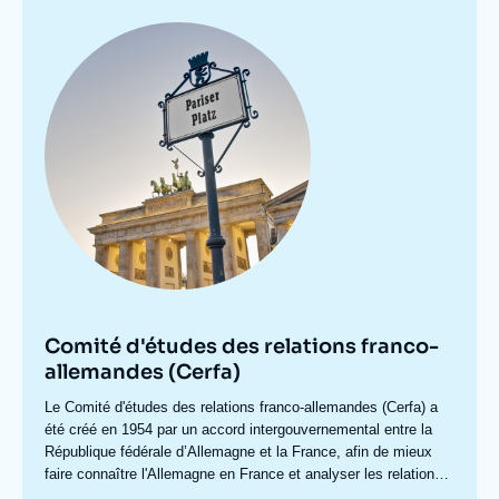
Image
principale
Comité d'études des relations franco-
allemandes (Cerfa)
Accroche
Le Comité d'études des relations franco-allemandes (Cerfa) a
centre
été créé en 1954 par un accord intergouvernemental entre la
République fédérale d’Allemagne et la France, afin de mieux
faire connaître l'Allemagne en France et analyser les relations
franco-allemandes y compris dans leurs dimensions