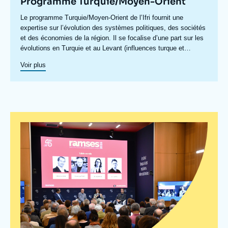
Programme Turquie/Moyen-Orient
Accroche
Le programme Turquie/Moyen-Orient de l’Ifri fournit une
centre
expertise sur l’évolution des systèmes politiques, des sociétés
et des économies de la région. Il se focalise d’une part sur les
évolutions en Turquie et au Levant (influences turque et
iranienne, risque de morcellement des États de la région,
Voir plus
recompositions diplomatiques), et également au Maghreb
(insertion du Maghreb dans les circuits mondiaux, relations
politiques et économiques avec l’Europe et avec l’Afrique sub-
saharienne…).