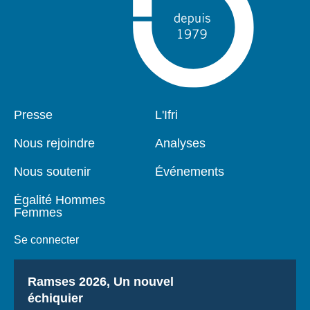
Pied
Presse
Navigation
L'Ifri
de
principale
page
Nous rejoindre
Analyses
Nous soutenir
Événements
Égalité Hommes
Femmes
Se connecter
Titre
Ramses 2026, Un nouvel
échiquier