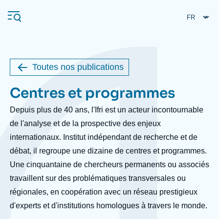
Aller
Panneau de gestion des cookies
au
contenu
principal
Toutes nos publications
Navigation
Centres et programmes
Body
principale
L'Ifri
Depuis plus de 40 ans, l'Ifri est un acteur incontournable
de l'analyse et de la prospective des enjeux
internationaux. Institut indépendant de recherche et de
Analyses
débat, il regroupe une dizaine de centres et programmes.
À propos de l'Ifri
Recherches fréquentes
Une cinquantaine de chercheurs permanents ou associés
Événements
L'Ifri en bref
Proche-Orient
travaillent sur des problématiques transversales ou
régionales, en coopération avec un réseau prestigieux
d'experts et d'institutions homologues à travers le monde.