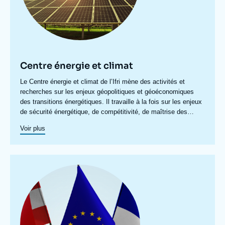
Centre énergie et climat
Accroche
Le Centre énergie et climat de l’Ifri mène des activités et
centre
recherches sur les enjeux géopolitiques et géoéconomiques
des transitions énergétiques. Il travaille à la fois sur les enjeux
de sécurité énergétique, de compétitivité, de maîtrise des
chaînes de valeur, et d'acceptabilité. Spécialisé dans l’étude
Voir plus
des politiques européennes de l’énergie et du climat, et des
marchés de l’énergie en Europe et dans le monde, ses travaux
portent aussi sur les stratégies énergétiques et climatiques des
grandes puissances comme les Etats-Unis, la Chine ou l’Inde.
Image
Il offre une expertise reconnue, enrichie de collaborations
principale
internationales et d'événements à Paris et à Bruxelles,
notamment.