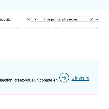
ecrutement
écurité - Défense
ocuments de référence
echnologie
ervention
S'inscrire
édilection, créez-vous un compte en