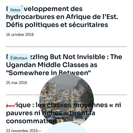
Image
Le développement des
Notes
principale
hydrocarbures en Afrique de l’Est.
Défis politiques et sécuritaires
Date
16 octobre 2019
de
publication
Not Dazzling But Not Invisible : The
Éditoriaux
Ugandan Middle Classes as
"Somewhere in Between"
Image
principale
Date
25 mai 2016
médiatique
de
publication
Afrique : les classes moyennes « ni
Logo
pauvres ni riches » tirent la
consommation
23 novembre 2015
—