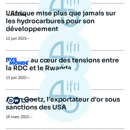
publication
L'Afrique mise plus que jamais sur
Logo
les hydrocarbures pour son
développement
12 juin 2023
—
Le M23 au cœur des tensions entre
Logo
la RDC et le Rwanda
13 juin 2022
—
Alain Goetz, l'exportateur d'or sous
Logo
sanctions des USA
18 mars 2022
—