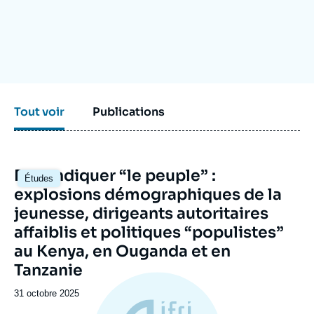
Se connecter
Nous soutenir
Tout voir
Publications
Image
Revendiquer “le peuple” :
Études
principale
explosions démographiques de la
jeunesse, dirigeants autoritaires
affaiblis et politiques “populistes”
au Kenya, en Ouganda et en
Tanzanie
Date
31 octobre 2025
de