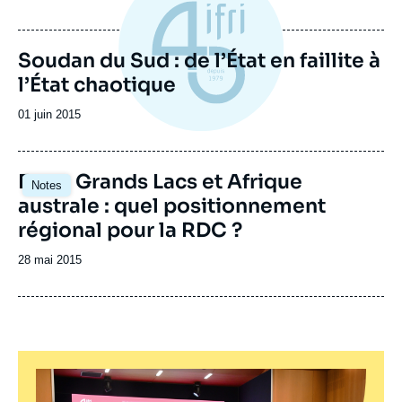
Soudan du Sud : de l’État en faillite à
l’État chaotique
Date
01 juin 2015
de
publication
Image
Entre Grands Lacs et Afrique
Notes
principale
australe : quel positionnement
régional pour la RDC ?
Date
28 mai 2015
de
publication