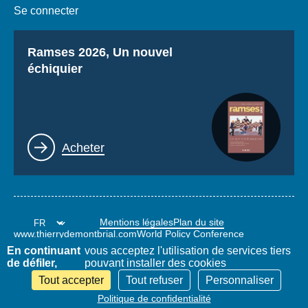
Se connecter
Titre
Ramses 2026, Un nouvel
échiquier
Lien
Acheter
Mentions légales
Plan du site
www.thierrydemontbrial.com
World Policy Conference
Blog Politique étrangère
En continuant
vous acceptez l'utilisation de services tiers
de défiler,
pouvant installer des cookies
Tout accepter
Tout refuser
Personnaliser
Politique de confidentialité