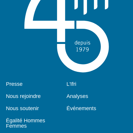
Pied
Presse
Navigation
L'Ifri
de
principale
page
Nous rejoindre
Analyses
Nous soutenir
Événements
Égalité Hommes
Femmes