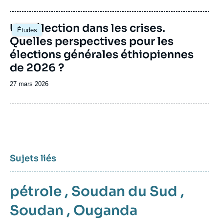
de
publication
Image
Une élection dans les crises.
Études
principale
Quelles perspectives pour les
élections générales éthiopiennes
de 2026 ?
Date
27 mars 2026
de
publication
Sujets liés
pétrole
,
Soudan du Sud
,
Soudan
,
Ouganda