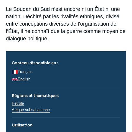
la
Se connecter
publication
Accroche
Le Soudan du Sud n’est encore ni un État ni une
nation. Déchiré par les rivalités ethniques, divisé
Nous soutenir
entre conceptions diverses de l’organisation de
l’État, il ne connaît que la guerre comme moyen de
dialogue politique.
Contenu disponible en :
Français
English
Régions et thématiques
Thématiques
Pétrole
analyses
Régions
Afrique subsaharienne
Utilisation