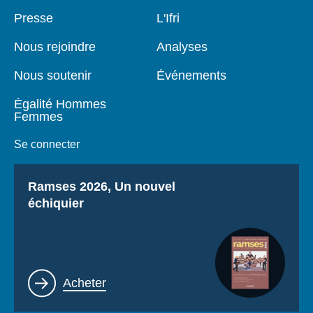
Pied
Presse
Navigation
L'Ifri
de
principale
page
Nous rejoindre
Analyses
Nous soutenir
Événements
Égalité Hommes
Femmes
Se connecter
Titre
Ramses 2026, Un nouvel
échiquier
Lien
Acheter