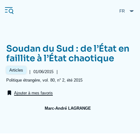
Aller
Panneau de gestion des cookies
au
contenu
principal
Soudan du Sud : de l’État en
Navigation
faillite à l’État chaotique
principale
L'Ifri
Articles
|
Date
01/06/2015
|
de
Références
Politique étrangère, vol. 80, n° 2, été 2015
publication
Analyses
Ajouter à mes favoris
À propos de l'Ifri
Recherches fréquentes
Marc-André LAGRANGE
Événements
L'Ifri en bref
Proche-Orient
Image
de
couverture
de