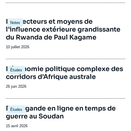
chercheurs sont régulièrement auditionnés
complète la production d’analyses en
par les commissions parlementaires.
amenant les différentes sphères de l’espace
public (académique, politique, médiatique,
Image
Les vecteurs et moyens de
économique et société civile) à se rencontrer
Notes
principale
l’influence extérieure grandissante
et à échanger outils d’analyse et visions du
continent. Le Centre Afrique subsaharienne
du Rwanda de Paul Kagame
accueille régulièrement des responsables
politiques de différents pays d’Afrique
Date
10 juillet 2026
subsaharienne.
de
publication
Image
L’économie politique complexe des
Études
principale
corridors d’Afrique australe
Date
26 juin 2026
de
publication
Image
Propagande en ligne en temps de
Études
principale
guerre au Soudan
Date
15 avril 2026