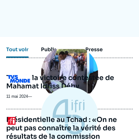
Se connecter
Nous soutenir
Image
Tout voir
Publications
Presse
principale
médiatique
Tchad : la victoire contestée de
Logo
Mahamat Idriss Déby
11 mai 2024
—
Présidentielle au Tchad : «On ne
Logo
peut pas connaître la vérité des
résultats de la commission