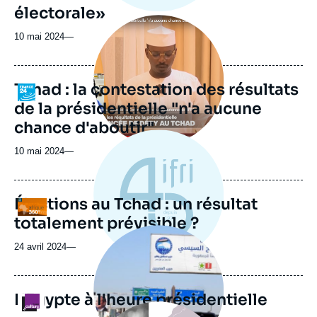
électorale»
Image
principale
10 mai 2024
—
médiatique
Tchad : la contestation des résultats
Logo
de la présidentielle "n'a aucune
chance d'aboutir"
10 mai 2024
—
Élections au Tchad : un résultat
Logo
totalement prévisible ?
Image
principale
24 avril 2024
—
médiatique
L'Egypte à l'heure présidentielle
Logo
Image