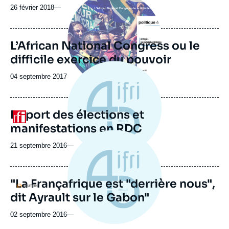
principale
26 février 2018
—
L’African National Congress ou le
difficile exercice du pouvoir
Date
04 septembre 2017
de
publication
Report des élections et
Logo
manifestations en RDC
21 septembre 2016
—
"La Françafrique est "derrière nous",
Logo
dit Ayrault sur le Gabon"
02 septembre 2016
—