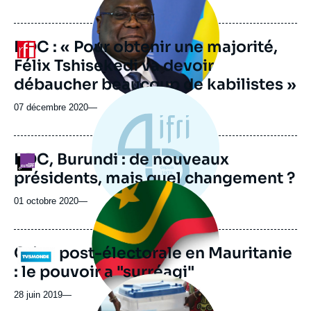
médiatique
RDC : « Pour obtenir une majorité,
Logo
Félix Tshisekedi va devoir
débaucher beaucoup de kabilistes »
07 décembre 2020
—
RDC, Burundi : de nouveaux
Logo
présidents, mais quel changement ?
Image
principale
01 octobre 2020
—
médiatique
Crise post-électorale en Mauritanie
Logo
: le pouvoir a "surréagi"
Image
principale
28 juin 2019
—
médiatique