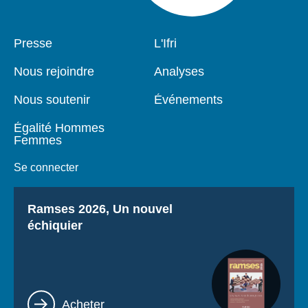
Pied
Presse
Navigation
L'Ifri
de
principale
page
Nous rejoindre
Analyses
Nous soutenir
Événements
Égalité Hommes
Femmes
Se connecter
Titre
Ramses 2026, Un nouvel
échiquier
Lien
Acheter