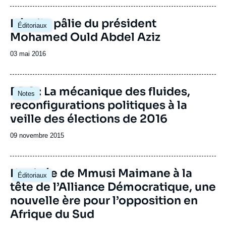
L'étoile pâlie du président
Éditoriaux
Mohamed Ould Abdel Aziz
Date
03 mai 2016
de
publication
Image
RDC : La mécanique des fluides,
Notes
principale
reconfigurations politiques à la
veille des élections de 2016
Date
09 novembre 2015
de
publication
L’arrivée de Mmusi Maimane à la
Éditoriaux
tête de l’Alliance Démocratique, une
nouvelle ère pour l’opposition en
Afrique du Sud