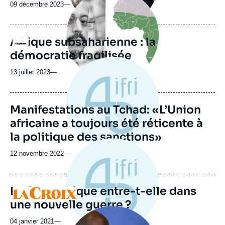
principale
09 décembre 2023
—
médiatique
Afrique subsaharienne : la
Logo
démocratie fragilisée
13 juillet 2023
—
Manifestations au Tchad: «L’Union
africaine a toujours été réticente à
la politique des sanctions»
12 novembre 2022
—
La Centrafrique entre-t-elle dans
Logo
une nouvelle guerre ?
Image
principale
04 janvier 2021
—