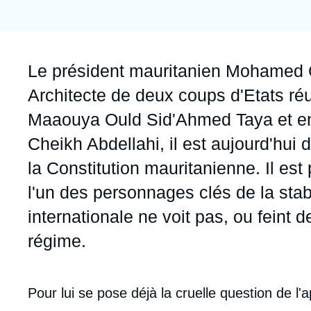
Jeudi 17 septembre 2026 17:30
Partenariats et réseaux
Intelligence artificielle
Nous soutenir en tant que professionnel
Guerre en Ukraine
Accroche
Le président mauritanien Mohamed O
OTAN
Architecte de deux coups d'Etats réu
Maaouya Ould Sid'Ahmed Taya et en 
Cheikh Abdellahi, il est aujourd'hui
la Constitution mauritanienne. Il es
l'un des personnages clés de la stab
internationale ne voit pas, ou feint d
régime.
Corps
Pour lui se pose déjà la cruelle question de l