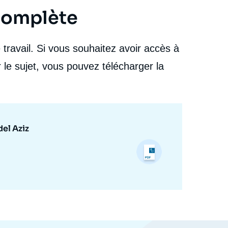
Ould Abdel Aziz », Éditoriaux, L'Afrique en questions,
Ifri, 3 mai 2016.
 complète
cation
Copier
travail. Si vous souhaitez avoir accès à
 le sujet, vous pouvez télécharger la
el Aziz