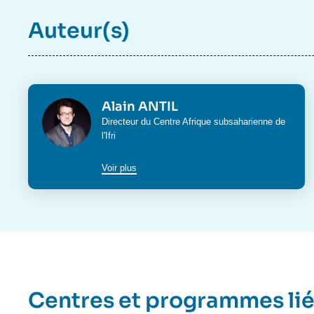
Auteur(s)
Photo
Alain ANTIL
Intitulé
Directeur du
Centre Afrique subsaharienne
de
du
l'Ifri
poste
Voir plus
Centres et programmes li