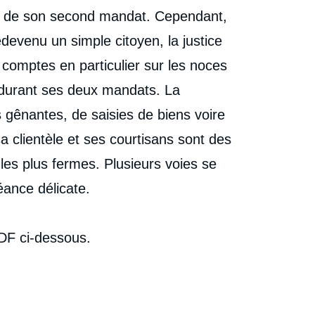
sue de son second mandat. Cependant,
evenu un simple citoyen, la justice
comptes en particulier sur les noces
e durant ses deux mandats. La
s gênantes, de saisies de biens voire
a clientèle et ses courtisans sont des
es plus fermes. Plusieurs voies se
éance délicate.
 PDF ci-dessous.
e
Alain ANTIL, « L'étoile pâlie du président Mohamed
erture