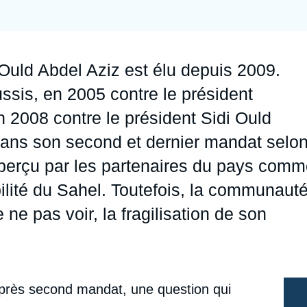
Ramses
Europe
R
S
Politique étrangère
Russie - Eurasie
D
T
uld Abdel Aziz est élu depuis 2009.
Podcast
Afrique du Nord et Moyen-Orient
ssis, en 2005 contre le président
2008 contre le président Sidi Ould
 dans son second et dernier mandat selo
t perçu par les partenaires du pays com
ilité du Sahel. Toutefois, la communaut
e ne pas voir, la fragilisation de son
'après second mandat, une question qui