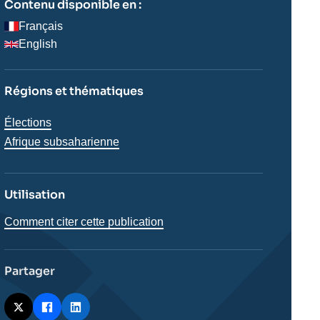
Contenu disponible en :
Français
English
Régions et thématiques
Thématiques
Élections
analyses
Régions
Afrique subsaharienne
Utilisation
Comment citer cette publication
Partager