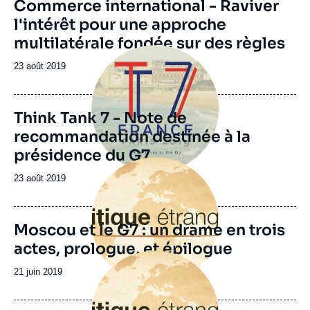
Image
Commerce international - Raviver
de
l'intérêt pour une approche
couverture
de
multilatérale fondée sur des règles
la
Image
publication
principale
Date
23 août 2019
de
publication
Think Tank 7 - Note de
recommandation destinée à la
présidence du G7
Image
principale
Date
23 août 2019
de
publication
Moscou et le G7 : un drame en trois
actes, prologue, et épilogue
Image
principale
Date
21 juin 2019
de
publication