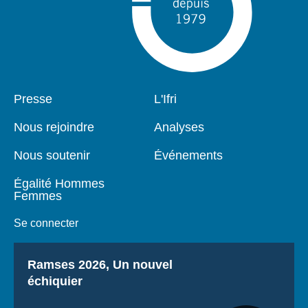
Pied
Presse
Navigation
L'Ifri
de
principale
page
Nous rejoindre
Analyses
Nous soutenir
Événements
Égalité Hommes
Femmes
Se connecter
Titre
Ramses 2026, Un nouvel
échiquier