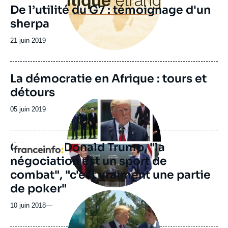
De l’utilité du G7 : témoignage d'un
sherpa
Date
21 juin 2019
de
publication
La démocratie en Afrique : tours et
détours
Image
principale
Date
05 juin 2019
médiatique
de
publication
G7 : pour Donald Trump, "la
Logo
négociation est un sport de
combat", "c'est vraiment une partie
de poker"
Image
principale
10 juin 2018
—
médiatique