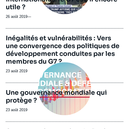
utile ?
26 août 2019
—
Image
Inégalités et vulnérabilités : Vers
de
une convergence des politiques de
couverture
de
développement conduites par les
la
publication
membres du G7 ?
Image
principale
Date
23 août 2019
de
publication
Une gouvernance mondiale qui
protège ?
Date
23 août 2019
de
publication