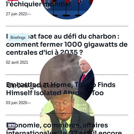
l'échiquier mondial
27 juin 2022
—
Image
Le climat face au défi du charbon :
Briefings
principale
comment fermer 1000 gigawatts de
centrales d’ici à 2035 ?
Image
principale
Date
02 avril 2021
médiatique
de
publication
Embattled at Home, Trump Finds
Logo
Himself Isolated Abroad, Too
Image
principale
03 juin 2020
—
médiatique
Economie, commerce, affaires
Logo
internationales: le G7 est-il encore