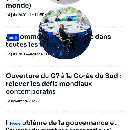
monde)
Image
principale
14 juin 2026
—
Nom
Le HuffPost
médiatique
du
journal,
revue
Au sommet du G7, la Chine dans
Logo
ou
toutes les têtes
émission
12 juin 2026
—
Nom
Agence France Presse
du
journal,
revue
Image
Ouverture du G7 à la Corée du Sud :
ou
de
relever les défis mondiaux
couverture
émission
de
contemporains
la
publication
Date
19 novembre 2025
de
publication
Image
Le problème de la gouvernance et
Notes
principale