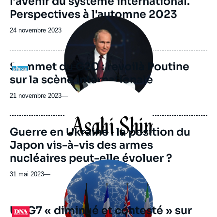
l’avenir du système international.
Perspectives à l'automne 2023
Image
principale
Date
24 novembre 2023
médiatique
de
publication
Sommet du G20 : revoilà Poutine
Logo
sur la scène internationale
Image
principale
21 novembre 2023
—
médiatique
Guerre en Ukraine : la position du
Japon vis-à-vis des armes
nucléaires peut-elle évoluer ?
Image
principale
31 mai 2023
—
médiatique
Un G7 « diminué et contesté » sur
Logo