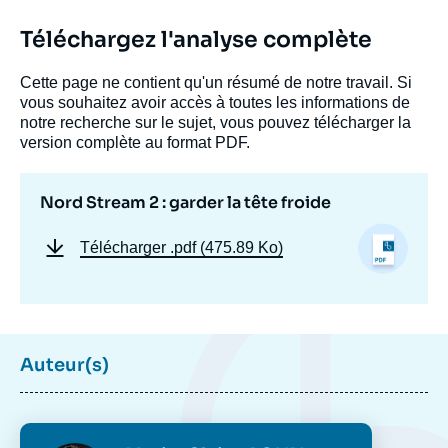
Téléchargez l'analyse complète
Cette page ne contient qu'un résumé de notre travail. Si
Image
vous souhaitez avoir accès à toutes les informations de
de
notre recherche sur le sujet, vous pouvez télécharger la
couverture
version complète au format PDF.
de
la
publication
Nord Stream 2 : garder la tête froide
Télécharger
.pdf (475.89 Ko)
Marie-Claire AOUN, « Nord Stream 2 :
garder la tête froide », Éditoriaux, Édito
Énergie, Ifri, 23 septembre 2016.
Copier
Auteur(s)