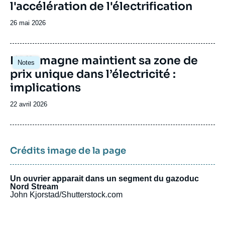
l'accélération de l'électrification
Date
26 mai 2026
de
publication
Image
L’Allemagne maintient sa zone de
Notes
principale
prix unique dans l’électricité :
implications
Date
22 avril 2026
de
publication
Crédits image de la page
Un ouvrier apparait dans un segment du gazoduc
Nord Stream
John Kjorstad/Shutterstock.com