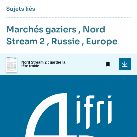
Sujets liés
Marchés gaziers
,
Nord
Stream 2
,
Russie
,
Europe
Image
Nord Stream 2 : garder la
de
tête froide
couverture
de
la
publication