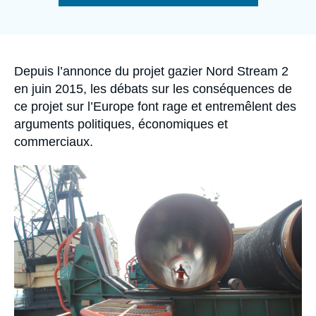
Se connecter
de
la
publication
Nous soutenir
Accroche
Depuis l’annonce du projet gazier Nord Stream 2
en juin 2015, les débats sur les conséquences de
ce projet sur l’Europe font rage et entremêlent des
arguments politiques, économiques et
commerciaux.
Image
principale