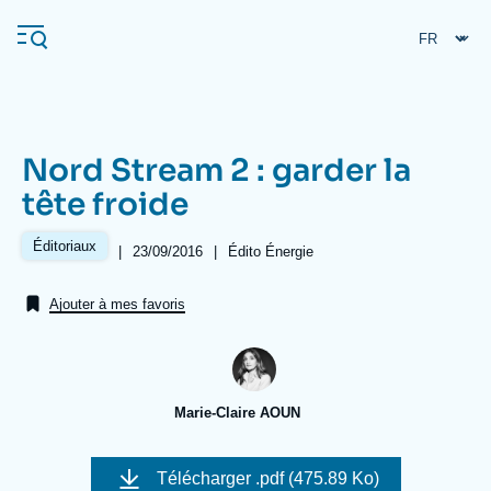
Aller
Panneau de gestion des cookies
au
contenu
principal
Nord Stream 2 : garder la
Navigation
tête froide
principale
L'Ifri
Éditoriaux
|
Date
23/09/2016
|
Référence
Édito Énergie
de
taxonomie
publication
collections
Ajouter à mes favoris
Analyses
À propos de l'Ifri
Recherches fréquentes
Événements
L'Ifri en bref
Proche-Orient
Marie-Claire AOUN
Image
de
Télécharger
.pdf (475.89 Ko)
couverture