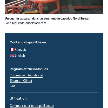
Un ouvrier apparait dans un segment du gazoduc Nord Stream
John Kjorstad/Shutterstock.com
Contenu disponible en :
Français
English
Régions et thématiques
Thématiques
Commerce international
analyses
Énergie - Climat
Gaz
Utilisation
Comment citer cette publication