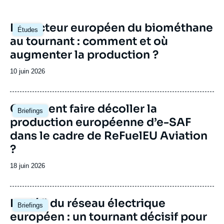
enrichie de collaborations internationales et
d'événements à Paris et à Bruxelles,
Image
Le secteur européen du biométhane
notamment.
Études
principale
au tournant : comment et où
augmenter la production ?
Date
10 juin 2026
de
publication
Image
Comment faire décoller la
Briefings
principale
production européenne d’e-SAF
dans le cadre de ReFuelEU Aviation
?
Date
18 juin 2026
de
publication
Image
Le défi du réseau électrique
Briefings
principale
européen : un tournant décisif pour