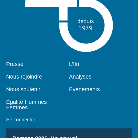
Pied
Presse
Navigation
L'Ifri
de
principale
page
Nous rejoindre
Analyses
Nous soutenir
Événements
Égalité Hommes
Femmes
Se connecter