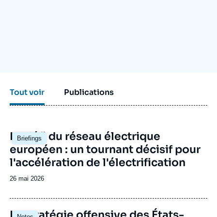
Se connecter
Nous soutenir
Tout voir
Publications
Image
Le défi du réseau électrique
Briefings
principale
européen : un tournant décisif pour
l'accélération de l'électrification
Date
26 mai 2026
de
publication
Image
La stratégie offensive des États-
Notes