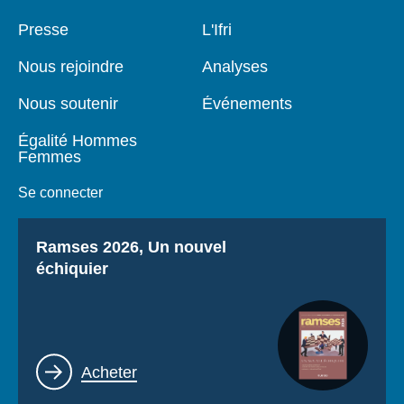
Pied
Presse
Navigation
L'Ifri
de
principale
page
Nous rejoindre
Analyses
Nous soutenir
Événements
Égalité Hommes
Femmes
Se connecter
Titre
Ramses 2026, Un nouvel
échiquier
Lien
Acheter