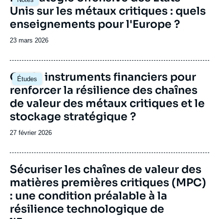
principale
Unis sur les métaux critiques : quels
enseignements pour l'Europe ?
Date
23 mars 2026
de
publication
Image
Quels instruments financiers pour
Études
principale
renforcer la résilience des chaînes
de valeur des métaux critiques et le
stockage stratégique ?
Date
27 février 2026
de
publication
Image
Sécuriser les chaînes de valeur des
de
matières premières critiques (MPC)
couverture
de
: une condition préalable à la
la
publication
résilience technologique de