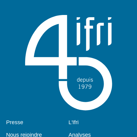
Pied
Presse
Navigation
L'Ifri
de
principale
page
Nous rejoindre
Analyses