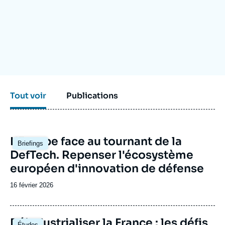
Se connecter
Nous soutenir
Tout voir
Publications
Image
L'Europe face au tournant de la
Briefings
principale
DefTech. Repenser l'écosystème
européen d'innovation de défense
Date
16 février 2026
de
publication
Image
Réindustrialiser la France : les défis
Études