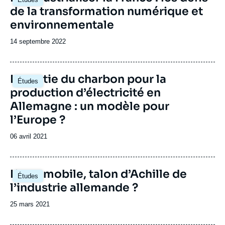
principale
de la transformation numérique et
environnementale
Date
14 septembre 2022
de
publication
Image
La sortie du charbon pour la
Études
principale
production d’électricité en
Allemagne : un modèle pour
l’Europe ?
Date
06 avril 2021
de
publication
Image
L’automobile, talon d’Achille de
Études
principale
l’industrie allemande ?
Date
25 mars 2021
de
publication