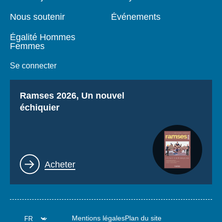
Nous soutenir
Événements
Égalité Hommes
Femmes
Se connecter
Titre
Ramses 2026, Un nouvel
échiquier
Lien
Acheter
Mentions légales
Plan du site