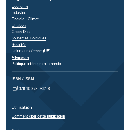
Thématiques
Économie
analyses
Industrie
Énergie - Climat
Charbon
Green Deal
Systèmes Politiques
Sociétés
Union européenne (UE)
Régions
Allemagne
Politique intérieure allemande
ISBN / ISSN
979-10-373-0331-8
Utilisation
Comment citer cette publication