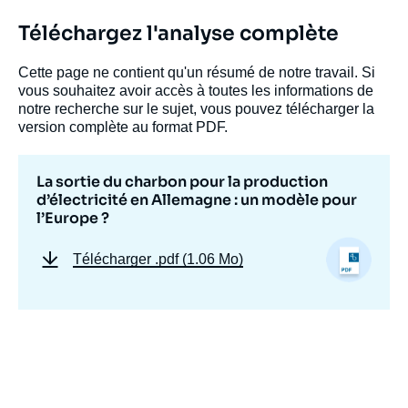
Felix Christian MATTHES, « La sortie du
Téléchargez l'analyse complète
charbon pour la production d’électricité en
Allemagne : un modèle pour l’Europe ? »,
Cette page ne contient qu'un résumé de notre travail. Si
Études, Ifri, 6 avril 2021.
vous souhaitez avoir accès à toutes les informations de
Copier
notre recherche sur le sujet, vous pouvez télécharger la
version complète au format PDF.
La sortie du charbon pour la production
d’électricité en Allemagne : un modèle pour
l’Europe ?
Télécharger
.pdf (1.06 Mo)