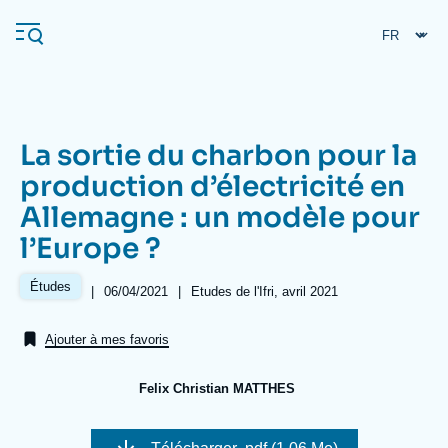
Aller
Panneau de gestion des cookies
au
contenu
principal
La sortie du charbon pour la
Navigation
production d’électricité en
principale
Allemagne : un modèle pour
L'Ifri
l’Europe ?
Analyses
Études
|
Date
06/04/2021
|
Références
Etudes de l'Ifri, avril 2021
de
À propos de l'Ifri
Recherches fréquentes
publication
Ajouter à mes favoris
Événements
L'Ifri en bref
Proche-Orient
Felix Christian MATTHES
Image
de