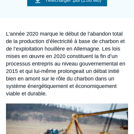
Télécharger
.pdf (1.06 Mo)
Se connecter
couverture
de
la
publication
Nous soutenir
Accroche
L’année 2020 marque le début de l’abandon total
de la production d’électricité à base de charbon et
de l’exploitation houillère en Allemagne. Les lois
mises en œuvre en 2020 constituent la fin d’un
processus entrepris au niveau gouvernemental en
2015 et qui lui-même prolongeait un débat initié
bien en amont sur le rôle du charbon dans un
système énergétiquement et économiquement
viable et durable.
Image
principale