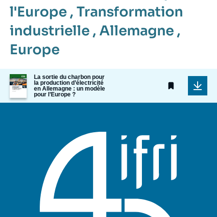
l'Europe
,
Transformation
industrielle
,
Allemagne
,
Europe
Image
La sortie du charbon pour
la production d’électricité
de
en Allemagne : un modèle
couverture
pour l’Europe ?
de
la
publication