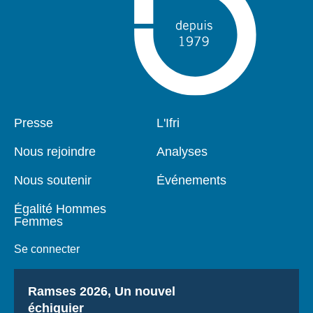
Pied
Presse
Navigation
L'Ifri
de
principale
page
Nous rejoindre
Analyses
Nous soutenir
Événements
Égalité Hommes
Femmes
Se connecter
Titre
Ramses 2026, Un nouvel
échiquier