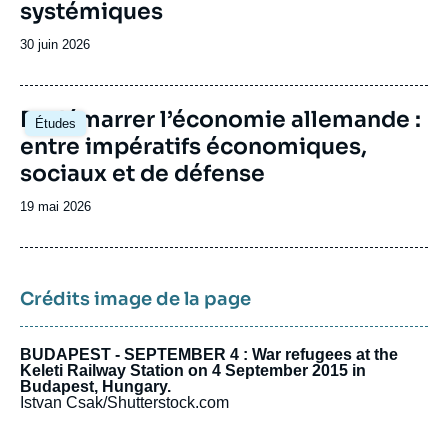
systémiques
le désarmement. Auparavant, le Cerfa avait
participé au dialogue d’avenir franco-
Date
30 juin 2026
allemand, co-piloté de 2007 à 2020 avec la
de
Deutsche Gesellschaft für auswärtige Politik
publication
(DGAP) et soutenu par la Fondation Robert
Image
Redémarrer l’économie allemande :
Bosch, ou encore le groupe Daniel Vernet
Études
principale
(anciennement Groupe de réflexion franco-
entre impératifs économiques,
allemand) qui avait été fondé en 2014 à
sociaux et de défense
l’initiative de la Fondation Genshagen.
Date
19 mai 2026
de
publication
Crédits image de la page
BUDAPEST - SEPTEMBER 4 : War refugees at the
Keleti Railway Station on 4 September 2015 in
Budapest, Hungary.
Istvan Csak/Shutterstock.com