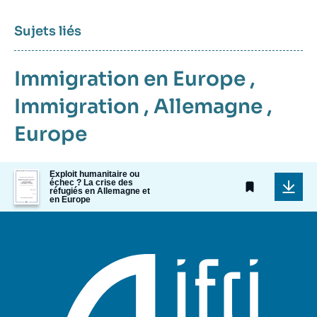
Sujets liés
Immigration en Europe
,
Immigration
,
Allemagne
,
Europe
Image
Exploit humanitaire ou
échec ? La crise des
de
réfugiés en Allemagne et
couverture
en Europe
de
la
publication