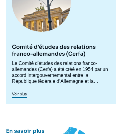
Comité d'études des relations
franco-allemandes (Cerfa)
Accroche
Le Comité d'études des relations franco-
centre
allemandes (Cerfa) a été créé en 1954 par un
accord intergouvernemental entre la
République fédérale d’Allemagne et la
France, afin de mieux faire connaître
l'Allemagne en France et analyser les
Voir plus
relations franco-allemandes y compris dans
leurs dimensions européennes et
internationales. Dans ses conférences et
séminaires, qui réunissent experts,
responsables politiques, hauts décideurs et
représentants de la société civile des deux
Image
En savoir plus
principale