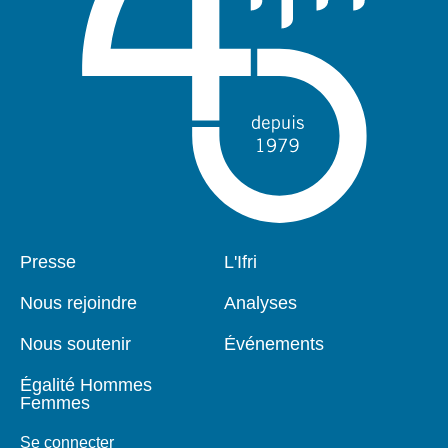
Pied
Presse
Navigation
L'Ifri
de
principale
page
Nous rejoindre
Analyses
Nous soutenir
Événements
Égalité Hommes
Femmes
Se connecter