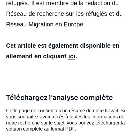
réfugiés. Il est membre de la rédaction du
Réseau de recherche sur les réfugiés et du
Marcus ENGLER, « Exploit humanitaire ou
Réseau Migration en Europe.
échec ? La crise des réfugiés en Allemagne
et en Europe », Notes, Notes du Cerfa, Ifri,
30 mars 2016.
Copier
Cet article est également disponible en
allemand en cliquant
ici
.
Téléchargez l'analyse complète
Cette page ne contient qu'un résumé de notre travail. Si
vous souhaitez avoir accès à toutes les informations de
notre recherche sur le sujet, vous pouvez télécharger la
version complète au format PDF.