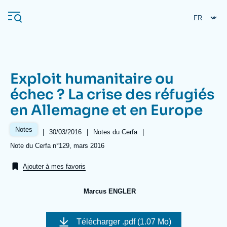
Aller
Panneau de gestion des cookies
au
contenu
principal
Exploit humanitaire ou
Navigation
échec ? La crise des réfugiés
principale
en Allemagne et en Europe
L'Ifri
Notes
|
Date
30/03/2016
|
Référence
Notes du Cerfa
|
de
taxonomie
Analyses
Références
Note du Cerfa n°129, mars 2016
publication
collections
À propos de l'Ifri
Recherches fréquentes
Ajouter à mes favoris
Événements
L'Ifri en bref
Proche-Orient
Marcus ENGLER
Image
de
Télécharger
.pdf (1.07 Mo)
couverture