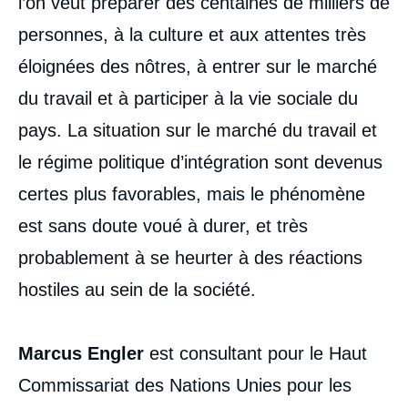
l’on veut préparer des centaines de milliers de
personnes, à la culture et aux attentes très
éloignées des nôtres, à entrer sur le marché
du travail et à participer à la vie sociale du
pays. La situation sur le marché du travail et
le régime politique d’intégration sont devenus
certes plus favorables, mais le phénomène
est sans doute voué à durer, et très
probablement à se heurter à des réactions
hostiles au sein de la société.
Image
de
couverture
Marcus Engler
est consultant pour le Haut
de
la
publication
Commissariat des Nations Unies pour les