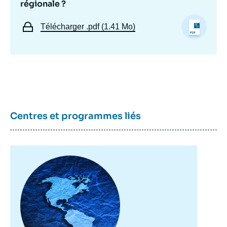
vénézuéliens en Amérique latine : une mise
régionale ?
à l'épreuve de la solidarité régionale ? »,
Notes, Ifri, 5 novembre 2021.
Télécharger
.pdf (1.41 Mo)
Copier
Centres et programmes liés
Image
principale