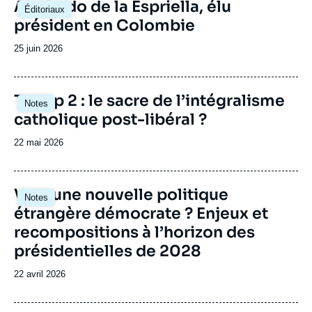
Image
Abelardo de la Espriella, élu
Éditoriaux
principale
président en Colombie
Date
25 juin 2026
de
publication
Image
Trump 2 : le sacre de l’intégralisme
Notes
principale
catholique post-libéral ?
Date
22 mai 2026
de
publication
Image
Vers une nouvelle politique
Notes
principale
étrangère démocrate ? Enjeux et
recompositions à l’horizon des
présidentielles de 2028
Date
22 avril 2026
de
publication