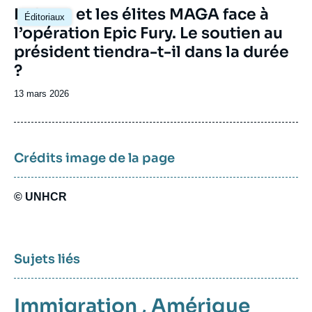
Image
La base et les élites MAGA face à
Éditoriaux
principale
l’opération Epic Fury. Le soutien au
président tiendra-t-il dans la durée
?
Date
13 mars 2026
de
publication
Crédits image de la page
© UNHCR
Sujets liés
Immigration
,
Amérique