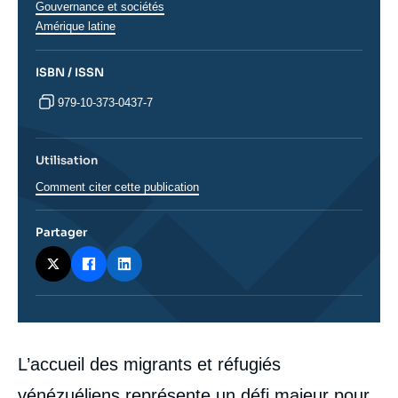
Thématiques
Gouvernance et sociétés
analyses
Régions
Amérique latine
ISBN / ISSN
979-10-373-0437-7
Utilisation
Comment citer cette publication
Partager
Corps
L’accueil des migrants et réfugiés
analyses
vénézuéliens représente un défi majeur pour