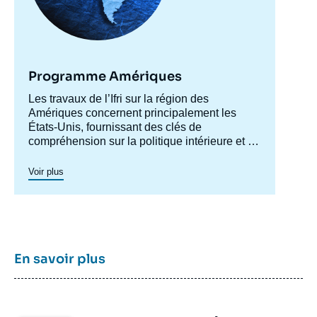
Programme Amériques
Accroche
Les travaux de l’Ifri sur la région des
centre
Amériques concernent principalement les
États-Unis, fournissant des clés de
compréhension sur la politique intérieure et la
société américaines afin de mieux
appréhender les évolutions de la politique
Voir plus
étrangère et de défense du pays ainsi les
questions transatlantiques et commerciales.
Un axe spécifique sur l’Amérique latine créé
en 2023 permet de structurer une recherche
plus active sur cette région. Un
axe de
recherche sur le Canada
a été actif en 2015 et
En savoir plus
en 2016, dont les archives restent
accessibles.