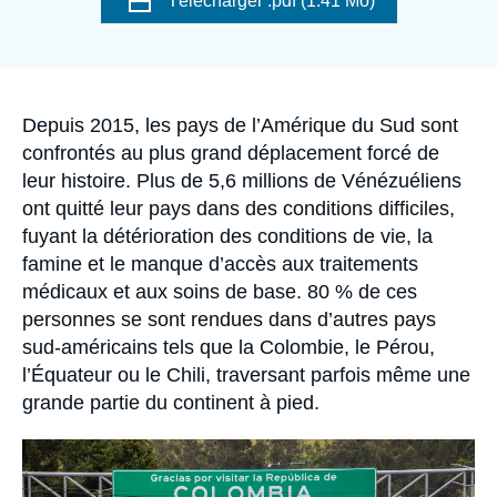
Télécharger
.pdf (1.41 Mo)
Se connecter
couverture
de
la
publication
Nous soutenir
Accroche
Depuis 2015, les pays de l’Amérique du Sud sont
confrontés au plus grand déplacement forcé de
leur histoire. Plus de 5,6 millions de Vénézuéliens
ont quitté leur pays dans des conditions difficiles,
fuyant la détérioration des conditions de vie, la
famine et le manque d’accès aux traitements
médicaux et aux soins de base. 80 % de ces
personnes se sont rendues dans d’autres pays
sud-américains tels que la Colombie, le Pérou,
l’Équateur ou le Chili, traversant parfois même une
grande partie du continent à pied.
Image
principale