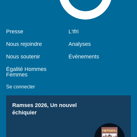
Pied
Presse
Navigation
L'Ifri
de
principale
page
Nous rejoindre
Analyses
Nous soutenir
Événements
Égalité Hommes
Femmes
Se connecter
Titre
Ramses 2026, Un nouvel
échiquier