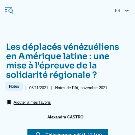
Aller
Panneau de gestion des cookies
au
contenu
principal
Les déplacés vénézuéliens
Navigation
en Amérique latine : une
principale
mise à l'épreuve de la
L'Ifri
solidarité régionale ?
Analyses
Notes
|
Date
05/11/2021
|
Références
Notes de l'Ifri, novembre 2021
de
À propos de l'Ifri
Recherches fréquentes
publication
Ajouter à mes favoris
Événements
L'Ifri en bref
Proche-Orient
Alexandra CASTRO
Image
de