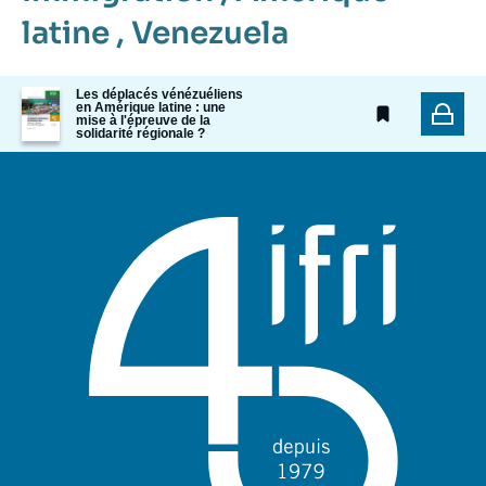
latine
,
Venezuela
Image
Les déplacés vénézuéliens
en Amérique latine : une
de
mise à l'épreuve de la
couverture
solidarité régionale ?
de
la
publication