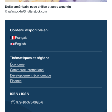
Dollar américain, peso chilien et peso argentin
© rafastockbr/Shutterstock.com
Contenu disponible en :
Français
English
Thématiques et régions
Thématiques
Économie
analyses
Commerce international
Développement économique
Finance
ISBN / ISSN
979-10-373-0926-6