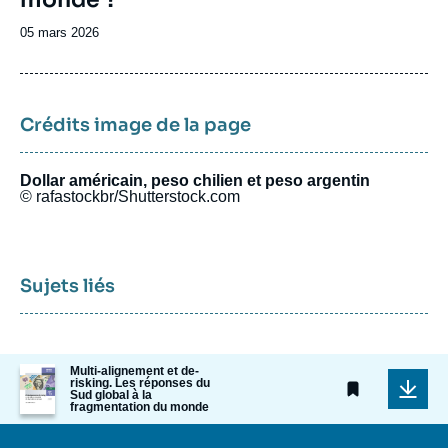
de
la
Date
05 mars 2026
publication
de
publication
Crédits image de la page
Dollar américain, peso chilien et peso argentin
© rafastockbr/Shutterstock.com
Sujets liés
Image
Multi-alignement et de-
risking. Les réponses du
de
Sud global à la
couverture
fragmentation du monde
de
la