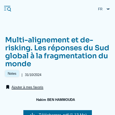
Aller
Panneau de gestion des cookies
au
contenu
principal
Multi-alignement et de-
Navigation
risking. Les réponses du Sud
principale
global à la fragmentation du
L'Ifri
monde
Analyses
Notes
|
Date
31/10/2024
de
À propos de l'Ifri
Recherches fréquentes
publication
Ajouter à mes favoris
Événements
L'Ifri en bref
Proche-Orient
Hakim BEN HAMMOUDA
Image
de