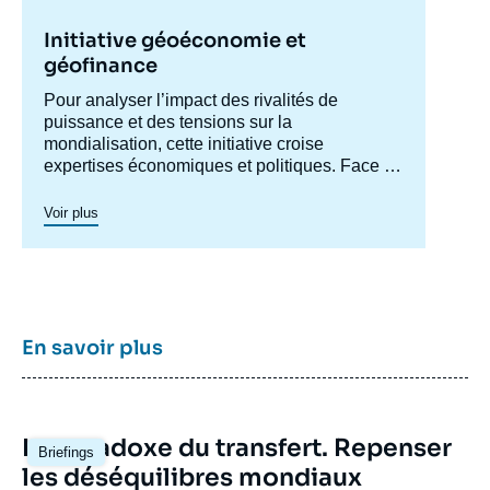
Initiative géoéconomie et
géofinance
Accroche
Pour analyser l’impact des rivalités de
centre
puissance et des tensions sur la
mondialisation, cette initiative croise
expertises économiques et politiques. Face à
un risque géopolitique grandissant, il s’agit de
décrypter les dynamiques de recomposition :
Voir plus
poussées protectionnistes, sanctions,
restrictions, politiques industrielles ou
préoccupations de sécurité économique
redéfinissent les règles du jeu commercial.
Ces tensions transforment également les
relations financières internationales, en
En savoir plus
fragilisant les fondements de la confiance et
en reconfigurant le système monétaire
mondial. Elles interrogent le rôle de plusieurs
acteurs-clés : fonds souverains, banques
Image
Le paradoxe du transfert. Repenser
centrales, plateformes numériques, institutions
Briefings
principale
les déséquilibres mondiaux
multilatérales ou encore opérateurs