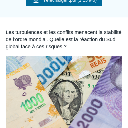
Télécharger
.pdf (1.13 Mo)
Se connecter
couverture
de
la
publication
Nous soutenir
Accroche
Les turbulences et les conflits menacent la stabilité
de l’ordre mondial. Quelle est la réaction du Sud
global face à ces risques ?
Image
principale