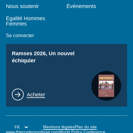
Nous soutenir
Événements
Égalité Hommes
Femmes
Se connecter
Titre
Ramses 2026, Un nouvel
échiquier
Lien
Acheter
Mentions légales
Plan du site
www.thierrydemontbrial.com
World Policy Conference