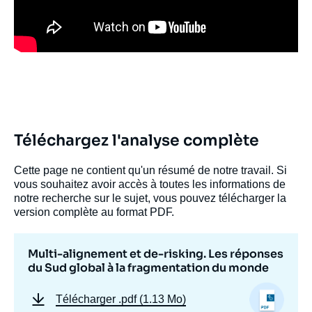
Image
de
Téléchargez l'analyse complète
couverture
de
la
Cette page ne contient qu'un résumé de notre travail. Si
publication
vous souhaitez avoir accès à toutes les informations de
notre recherche sur le sujet, vous pouvez télécharger la
version complète au format PDF.
Hakim BEN HAMMOUDA, « Multi-
Multi-alignement et de-risking. Les réponses
alignement et de-risking. Les réponses du
du Sud global à la fragmentation du monde
Sud global à la fragmentation du monde »,
Notes, Ifri, 31 octobre 2024.
Télécharger
.pdf (1.13 Mo)
Copier