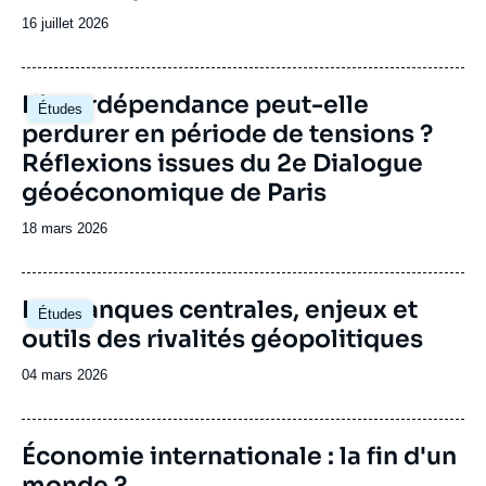
d’infrastructures financières. Dans un contexte
Date
16 juillet 2026
de rupture profonde, il ne suffit plus de raffiner
de
les approches existantes. L'initiative est
publication
conçue sur un modèle flexible, mobilisant des
expertises variées pour proposer à la fois des
Image
L'interdépendance peut-elle
Études
lectures globales et des analyses ciblées. Elle
principale
perdurer en période de tensions ?
permet également à des acteurs et experts
d’horizons variés d’en débattre librement.
Réflexions issues du 2e Dialogue
géoéconomique de Paris
Date
18 mars 2026
de
publication
Image
Les banques centrales, enjeux et
Études
principale
outils des rivalités géopolitiques
Date
04 mars 2026
de
publication
Image
Économie internationale : la fin d'un
de
monde ?
couverture