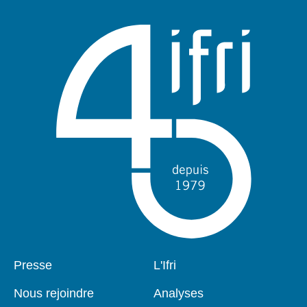
publication
Pied
Presse
Navigation
L'Ifri
de
principale
page
Nous rejoindre
Analyses