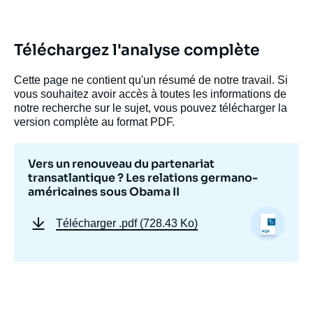
de
la
publication
Téléchargez l'analyse complète
Cette page ne contient qu'un résumé de notre travail. Si
Stormy-Annika MILDNER, Henning RIECKE,
vous souhaitez avoir accès à toutes les informations de
Claudia SCHMUCKER, « Vers un renouveau
notre recherche sur le sujet, vous pouvez télécharger la
du partenariat transatlantique ? Les
version complète au format PDF.
relations germano-américaines sous
Obama II », Notes, Notes du Cerfa, Ifri, 18
juillet 2013.
Vers un renouveau du partenariat
Copier
transatlantique ? Les relations germano-
américaines sous Obama II
Télécharger
.pdf (728.43 Ko)