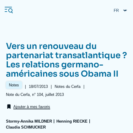
Aller
Panneau de gestion des cookies
au
contenu
principal
Vers un renouveau du
Navigation
partenariat transatlantique ?
principale
Les relations germano-
L'Ifri
américaines sous Obama II
Analyses
Notes
|
Date
18/07/2013
|
Référence
Notes du Cerfa
|
de
taxonomie
À propos de l'Ifri
Recherches fréquentes
Références
Note du Cerfa, n° 104, juillet 2013
publication
collections
Événements
L'Ifri en bref
Proche-Orient
Ajouter à mes favoris
Stormy-Annika MILDNER
Henning RIECKE
Claudia SCHMUCKER