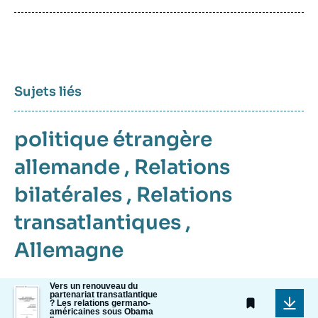
publication
Sujets liés
politique étrangère
allemande
,
Relations
bilatérales
,
Relations
transatlantiques
,
Allemagne
Vers un renouveau du
Image
partenariat transatlantique
de
? Les relations germano-
américaines sous Obama
couverture