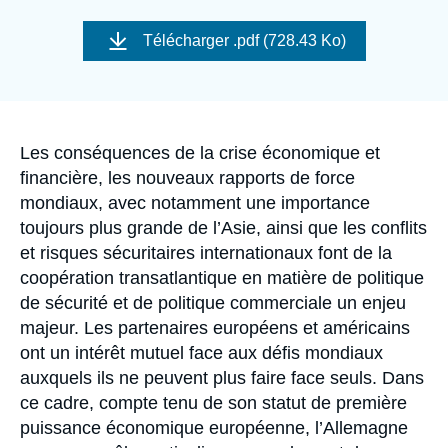
Se connecter
Image
de
Télécharger
.pdf (728.43 Ko)
couverture
Nous soutenir
de
la
publication
Accroche
Les conséquences de la crise économique et
financière, les nouveaux rapports de force
mondiaux, avec notamment une importance
toujours plus grande de l’Asie, ainsi que les conflits
et risques sécuritaires internationaux font de la
coopération transatlantique en matière de politique
de sécurité et de politique commerciale un enjeu
majeur. Les partenaires européens et américains
ont un intérêt mutuel face aux défis mondiaux
auxquels ils ne peuvent plus faire face seuls. Dans
ce cadre, compte tenu de son statut de première
puissance économique européenne, l’Allemagne