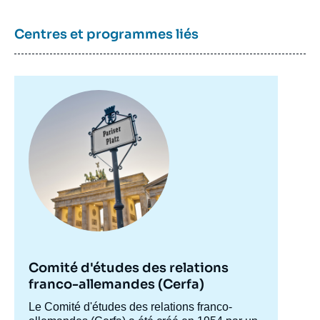
Centres et programmes liés
Image
principale
Comité d'études des relations
franco-allemandes (Cerfa)
Accroche
Le Comité d'études des relations franco-