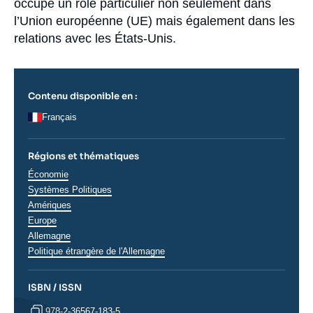
occupe un rôle particulier non seulement dans
l’Union européenne (UE) mais également dans les
relations avec les États-Unis.
Contenu disponible en :
Français
Régions et thématiques
Thématiques
Économie
analyses
Systèmes Politiques
Régions
Amériques
Europe
Allemagne
Politique étrangère de l'Allemagne
ISBN / ISSN
978-2-36567-183-5