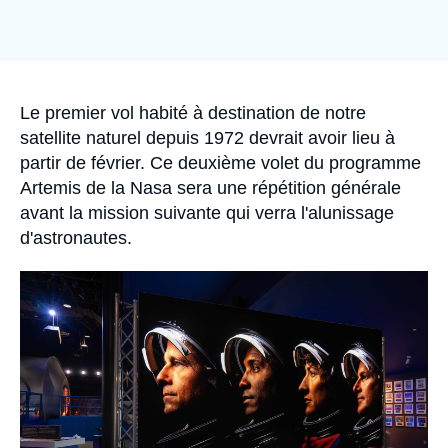
Se connecter
Nous soutenir
Accroche
Le premier vol habité à destination de notre
satellite naturel depuis 1972 devrait avoir lieu à
partir de février. Ce deuxième volet du programme
Artemis de la Nasa sera une répétition générale
avant la mission suivante qui verra l'alunissage
d'astronautes.
Image
principale
médiatique