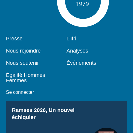
Pied
Presse
Navigation
L'Ifri
de
principale
page
Nous rejoindre
Analyses
Nous soutenir
Événements
Égalité Hommes
Femmes
Se connecter
Titre
Ramses 2026, Un nouvel
échiquier