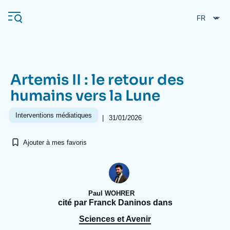
Aller
Panneau de gestion des cookies
au
contenu
principal
Artemis II : le retour des
Navigation
humains vers la Lune
principale
L'Ifri
Interventions médiatiques
|
31/01/2026
Ajouter à mes favoris
Analyses
À propos de l'Ifri
Recherches fréquentes
Événements
L'Ifri en bref
Proche-Orient
Paul WOHRER
cité par Franck Daninos dans
Sciences et Avenir