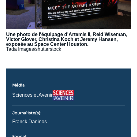
Une photo de l'équipage d'Artemis II, Reid Wiseman,
Victor Glover, Christina Koch et Jeremy Hansen,
exposée au Space Center Houston.
Tada Images/shutterstock
Média
Logo
Nom
Sciences et Avenir
du
journal,
revue
Journaliste(s):
ou
émission
Journaliste
Franck Daninos
Format