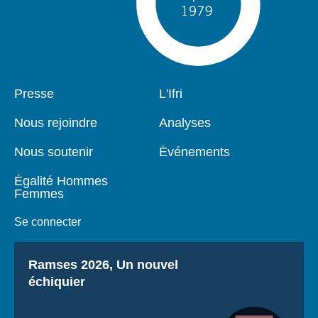
Pied
Presse
Navigation
L'Ifri
de
principale
page
Nous rejoindre
Analyses
Nous soutenir
Événements
Égalité Hommes
Femmes
Se connecter
Titre
Ramses 2026, Un nouvel
échiquier