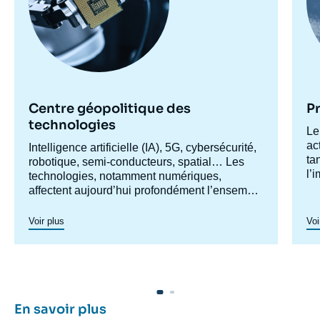
Centre géopolitique des
P
technologies
Ac
Le
ce
ac
Accroche
Intelligence artificielle (IA), 5G, cybersécurité,
ta
centre
robotique, semi-conducteurs, spatial… Les
l’
technologies, notamment numériques,
éc
L’
affectent aujourd’hui profondément l’ensemble
ra
tr
des activités humaines et, par extension, des
so
relations internationales. Les enjeux
Voir plus
Voi
pr
politiques, stratégiques, économiques et
ha
Da
sociaux qui en découlent se manifestent à des
re
l’
échelles politiques multiples où se mêlent
l’
ce
États, organisations internationales et
l’
entreprises privées. Les dynamiques de
en
De
concurrence et de coopération internationales
En savoir plus
pu
d’
s’en trouvent transformées. C’est pour