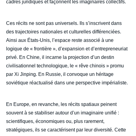
cadres juridiques et façonnent les imaginaires collectifs.
Image
de
Ces récits ne sont pas universels. Ils s’inscrivent dans
couverture
de
des trajectoires nationales et culturelles différenciées.
la
Ainsi aux États-Unis, l’espace reste associé à une
publication
logique de « frontière », d’expansion et d’entrepreneuriat
privé. En Chine, il incarne la projection d’un destin
civilisationnel technologique, le « rêve chinois » promu
Paul WOHRER, « Les narratifs spatiaux.
Enjeux stratégiques et perspective
par Xi Jinping. En Russie, il convoque un héritage
européenne », Études, Ifri, 10 décembre
soviétique réactualisé dans une perspective impérialiste.
2025.
Copier
En Europe, en revanche, les récits spatiaux peinent
souvent à se stabiliser autour d’un imaginaire unifié :
scientifiques, économiques ou, plus rarement,
stratégiques, ils se caractérisent par leur diversité. Cette