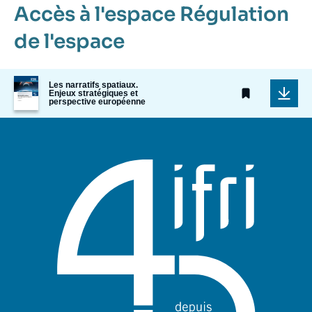
Accès à l'espace
Régulation
de l'espace
Image
Les narratifs spatiaux.
de
Enjeux stratégiques et
perspective européenne
couverture
de
la
publication