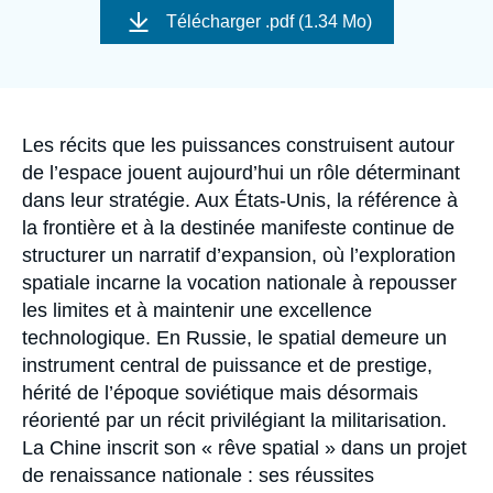
Se connecter
de
Télécharger
.pdf (1.34 Mo)
couverture
de
Nous soutenir
la
publication
Accroche
Les récits que les puissances construisent autour
de l’espace jouent aujourd’hui un rôle déterminant
dans leur stratégie. Aux États-Unis, la référence à
la frontière et à la destinée manifeste continue de
structurer un narratif d’expansion, où l’exploration
spatiale incarne la vocation nationale à repousser
les limites et à maintenir une excellence
technologique. En Russie, le spatial demeure un
instrument central de puissance et de prestige,
hérité de l’époque soviétique mais désormais
réorienté par un récit privilégiant la militarisation.
La Chine inscrit son « rêve spatial » dans un projet
de renaissance nationale : ses réussites