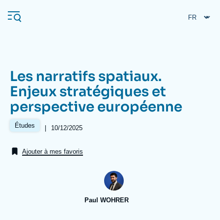
Aller
Panneau de gestion des cookies
au
contenu
principal
Les narratifs spatiaux.
Navigation
Enjeux stratégiques et
principale
perspective européenne
L'Ifri
Études
|
Date
10/12/2025
de
Analyses
publication
Ajouter à mes favoris
À propos de l'Ifri
Recherches fréquentes
Événements
L'Ifri en bref
Proche-Orient
Paul WOHRER
Image