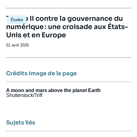
de
publication
Image
Trump II contre la gouvernance du
Études
principale
numérique : une croisade aux États-
Unis et en Europe
Date
01 avril 2026
de
publication
Crédits image de la page
A moon and mars above the planet Earth
Shutterstock/Triff
Sujets liés