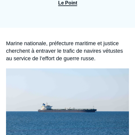
Se connecter
Le Point
Nous soutenir
Accroche
Marine nationale, préfecture maritime et justice
cherchent à entraver le trafic de navires vétustes
au service de l’effort de guerre russe.
Image
principale
médiatique