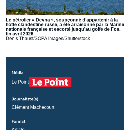
Le pétrolier « Deyna », soupçonné d'appartenir à la
flotte clandestine russe, a été arraisonné par la Marine
nationale française et escorté jusqu'au golfe de Fos,
fin avril 2026
Denis Thaust/SOPA Images/Shutterstock
Média
Logo
Nom
Le Point
du
journal,
revue
Journaliste(s):
ou
émission
Journaliste
Clément Machecourt
Format
Catégorie
Article