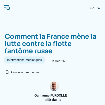
Aller
Panneau de gestion des cookies
au
contenu
principal
Comment la France mène la
Navigation
lutte contre la flotte
principale
fantôme russe
L'Ifri
Interventions médiatiques
|
01/07/2026
Analyses
Ajouter à mes favoris
À propos de l'Ifri
Recherches fréquentes
Événements
L'Ifri en bref
Proche-Orient
Guillaume FURGOLLE
cité dans