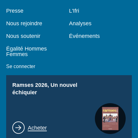
Pied
Presse
Navigation
L'Ifri
de
principale
page
Nous rejoindre
Analyses
Nous soutenir
Événements
Égalité Hommes
Femmes
Se connecter
Titre
Ramses 2026, Un nouvel
échiquier
Lien
Acheter