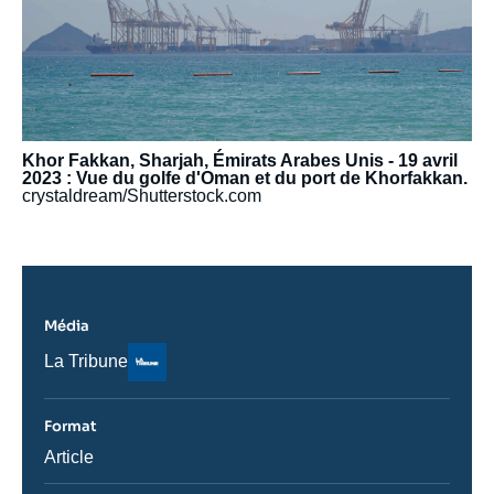
Khor Fakkan, Sharjah, Émirats Arabes Unis - 19 avril
2023 : Vue du golfe d'Oman et du port de Khorfakkan.
crystaldream/Shutterstock.com
Média
Logo
Nom
La Tribune
du
journal,
revue
Format
ou
émission
Catégorie
Article
journalistique