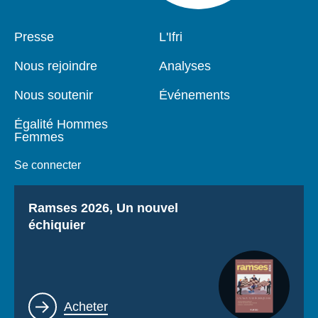
Pied
Presse
Navigation
L'Ifri
de
principale
page
Nous rejoindre
Analyses
Nous soutenir
Événements
Égalité Hommes
Femmes
Se connecter
Titre
Ramses 2026, Un nouvel
échiquier
Lien
Acheter