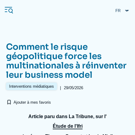
Aller
Panneau de gestion des cookies
au
contenu
principal
Comment le risque
Navigation
géopolitique force les
principale
multinationales à réinventer
L'Ifri
leur business model
Analyses
Interventions médiatiques
|
29/05/2026
À propos de l'Ifri
Recherches fréquentes
Ajouter à mes favoris
Événements
L'Ifri en bref
Proche-Orient
Article paru dans La Tribune, sur l'
Étude de l'Ifri