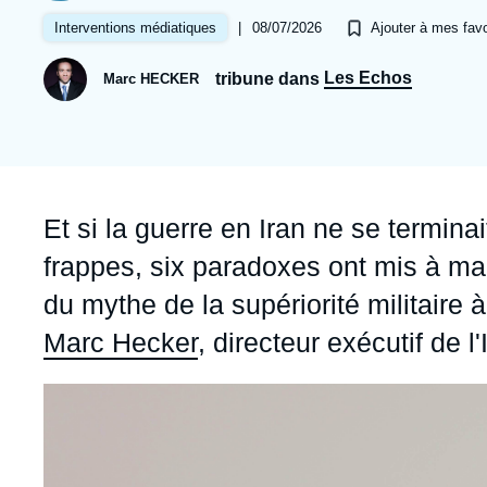
Jeudi 17 septembre 2026 17:30
Partenariats et réseaux
Intelligence artificielle
|
08/07/2026
Interventions médiatiques
Ajouter à mes favo
Nous soutenir en tant que professionnel
Guerre en Ukraine
Les Echos
tribune dans
Marc HECKER
OTAN
Accroche
Et si la guerre en Iran ne se termin
frappes, six paradoxes ont mis à mal
du mythe de la supériorité militaire à
Marc Hecker
, directeur exécutif de l'I
Image
principale
médiatique