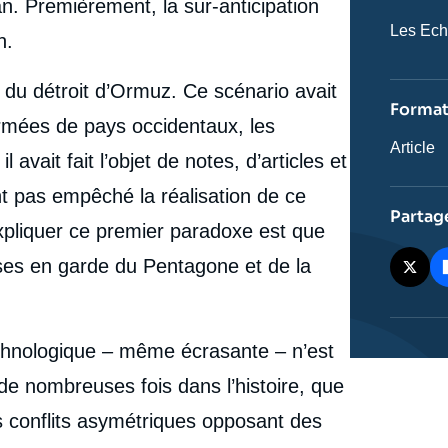
n. Premièrement, la sur-anticipation
Nom
Les Ec
n.
du
journal,
revue
e du détroit d’Ormuz. Ce scénario avait
ou
Forma
émissio
armées de pays occidentaux, les
Catégor
Article
 avait fait l’objet de notes, d’articles et
journali
t pas empêché la réalisation de ce
Partag
xpliquer ce premier paradoxe est que
ses en garde du Pentagone et de la
echnologique – même écrasante – n’est
 de nombreuses fois dans l’histoire, que
s conflits asymétriques opposant des