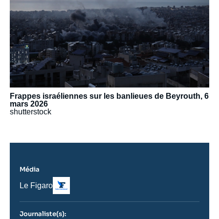
Frappes israéliennes sur les banlieues de Beyrouth, 6
mars 2026
shutterstock
Média
Logo
Nom
Le Figaro
du
journal,
revue
Journaliste(s):
ou