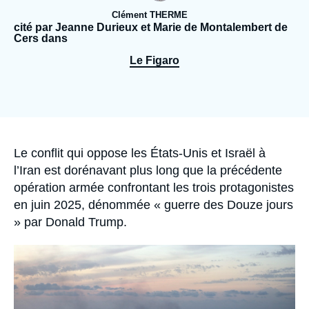
Se connecter
Clément THERME
cité par Jeanne Durieux et Marie de Montalembert de
Cers dans
Nous soutenir
Le Figaro
Accroche
Le conflit qui oppose les États-Unis et Israël à
l’Iran est dorénavant plus long que la précédente
opération armée confrontant les trois protagonistes
en juin 2025, dénommée « guerre des Douze jours
» par Donald Trump.
Image
principale
médiatique