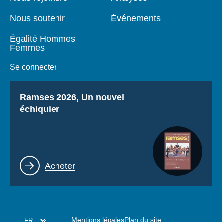
Nous soutenir
Événements
Égalité Hommes
Femmes
Se connecter
Titre
Ramses 2026, Un nouvel
échiquier
Lien
Acheter
Mentions légales
Plan du site