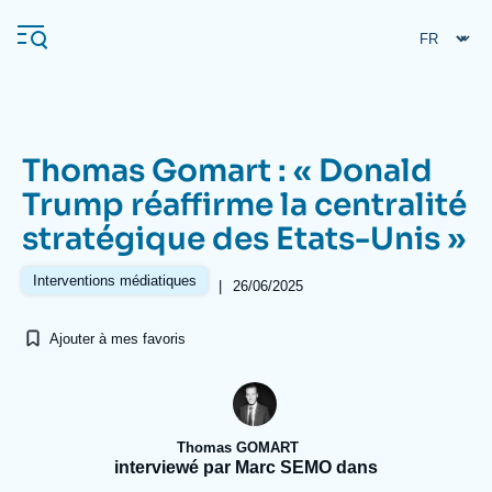
Aller
Panneau de gestion des cookies
au
contenu
principal
Thomas Gomart : « Donald
Navigation
Trump réaffirme la centralité
principale
stratégique des Etats-Unis »
L'Ifri
Interventions médiatiques
|
26/06/2025
Analyses
Ajouter à mes favoris
À propos de l'Ifri
Recherches fréquentes
Événements
L'Ifri en bref
Proche-Orient
Thomas GOMART
interviewé par Marc SEMO dans