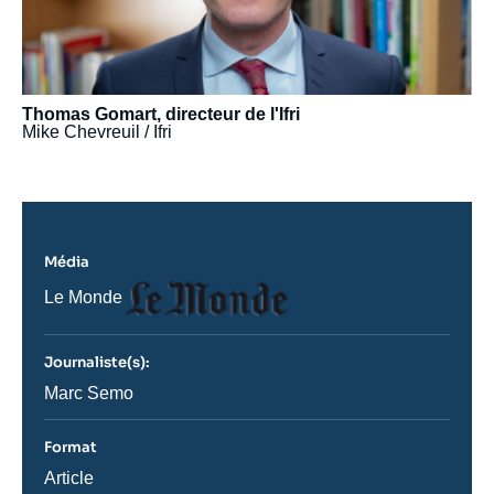
Thomas Gomart, directeur de l'Ifri
Mike Chevreuil / Ifri
Média
Logo
Nom
Le Monde
du
journal,
revue
Journaliste(s):
ou
émission
Journaliste
Marc Semo
Format
Catégorie
Article