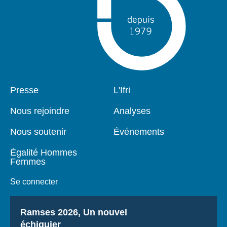
Pied
Presse
Navigation
L'Ifri
de
principale
page
Nous rejoindre
Analyses
Nous soutenir
Événements
Égalité Hommes
Femmes
Se connecter
Titre
Ramses 2026, Un nouvel
échiquier