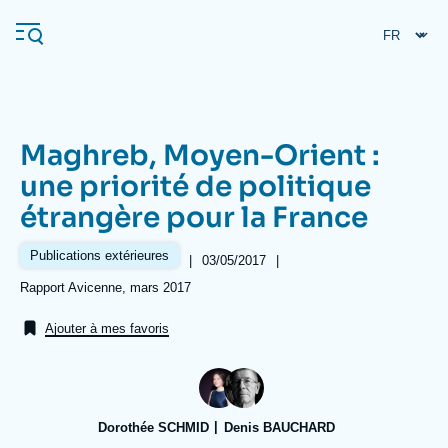
Aller
Panneau de gestion des cookies
au
contenu
principal
Maghreb, Moyen-Orient :
Navigation
une priorité de politique
principale
étrangère pour la France
L'Ifri
Publications extérieures
|
Date
03/05/2017
|
de
Analyses
Références
Rapport Avicenne, mars 2017
publication
À propos de l'Ifri
Recherches fréquentes
Ajouter à mes favoris
Événements
L'Ifri en bref
Proche-Orient
Dorothée SCHMID
Denis BAUCHARD