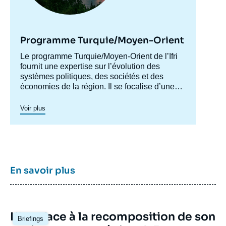
Programme Turquie/Moyen-Orient
Accroche
Le programme Turquie/Moyen-Orient de l’Ifri
centre
fournit une expertise sur l’évolution des
systèmes politiques, des sociétés et des
économies de la région. Il se focalise d’une
part sur les évolutions en Turquie et au Levant
(influences turque et iranienne, risque de
Voir plus
morcellement des États de la région,
recompositions diplomatiques), et également
au Maghreb (insertion du Maghreb dans les
circuits mondiaux, relations politiques et
économiques avec l’Europe et avec l’Afrique
sub-saharienne…).
En savoir plus
Image
L’Iran face à la recomposition de son
Briefings
principale