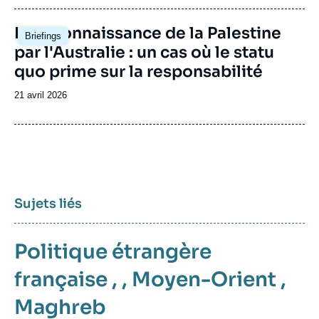
publication
Image
La reconnaissance de la Palestine
Briefings
principale
par l'Australie : un cas où le statu
quo prime sur la responsabilité
Date
21 avril 2026
de
publication
Sujets liés
Politique étrangère
française
, ,
Moyen-Orient
,
Maghreb