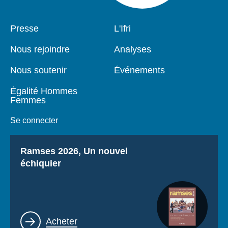
Pied
Presse
Navigation
L'Ifri
de
principale
page
Nous rejoindre
Analyses
Nous soutenir
Événements
Égalité Hommes
Femmes
Se connecter
Titre
Ramses 2026, Un nouvel
échiquier
Lien
Acheter