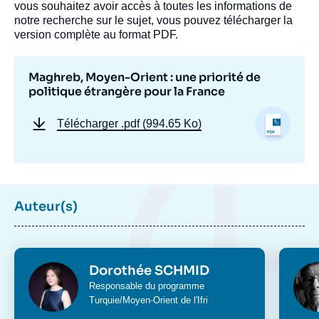
vous souhaitez avoir accès à toutes les informations de
notre recherche sur le sujet, vous pouvez télécharger la
version complète au format PDF.
Maghreb, Moyen-Orient : une priorité de
politique étrangère pour la France
Télécharger
.pdf (994.65 Ko)
Auteur(s)
Dorothée SCHMID, Denis BAUCHARD, «
Maghreb, Moyen-Orient : une priorité de
politique étrangère pour la France », Ifri, 3
Photo
Phot
Dorothée SCHMID
mai 2017.
Intitulé
Responsable du programme
Copier
du
Turquie/Moyen-Orient
de l'Ifri
poste