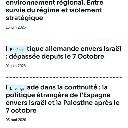
environnement régional. Entre
survie du régime et isolement
stratégique
Date
15 juin 2026
de
publication
Image
La politique allemande envers Israël
Briefings
principale
: dépassée depuis le 7 Octobre
Date
01 juin 2026
de
publication
Image
L'escalade dans la continuité : la
Briefings
principale
politique étrangère de l’Espagne
envers Israël et la Palestine après le
7 octobre
Date
05 mai 2026
de