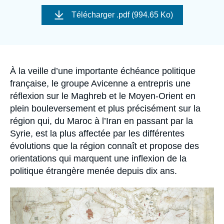
Se connecter
Télécharger
.pdf (994.65 Ko)
Nous soutenir
Accroche
À la veille d’une importante échéance politique
française, le groupe Avicenne a entrepris une
réflexion sur le Maghreb et le Moyen-Orient en
plein bouleversement et plus précisément sur la
région qui, du Maroc à l’Iran en passant par la
Syrie, est la plus affectée par les différentes
évolutions que la région connaît et propose des
orientations qui marquent une inflexion de la
politique étrangère menée depuis dix ans.
Image
principale