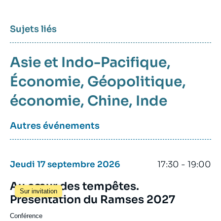
Sujets liés
Asie et Indo-Pacifique
Économie
Géopolitique
économie
Chine
Inde
Autres événements
Jeudi 17 septembre 2026
17:30 - 19:00
Au cœur des tempêtes.
Sur invitation
Présentation du Ramses 2027
Conférence