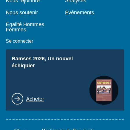
Nous rejoindre
Analyses
Nous soutenir
Événements
Égalité Hommes
Femmes
Se connecter
Titre
Ramses 2026, Un nouvel
échiquier
Lien
Acheter