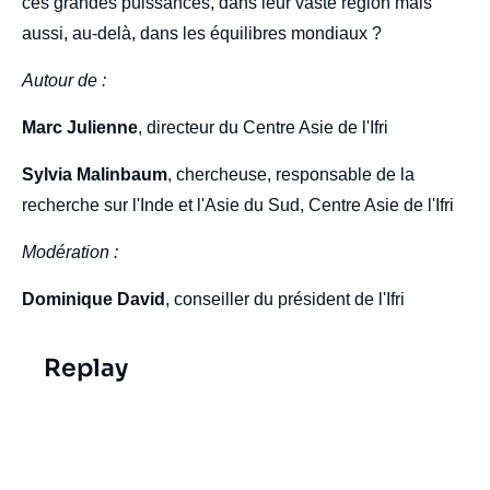
ces grandes puissances, dans leur vaste région mais
aussi, au-delà, dans les équilibres mondiaux ?
Autour de :
Marc Julienne
, directeur du Centre Asie de l'Ifri
Sylvia Malinbaum
, chercheuse, responsable de la
recherche sur l'Inde et l'Asie du Sud, Centre Asie de l'Ifri
Modération :
Dominique David
, conseiller du président de l'Ifri
Replay
Replay vidéo de
Cover
Image