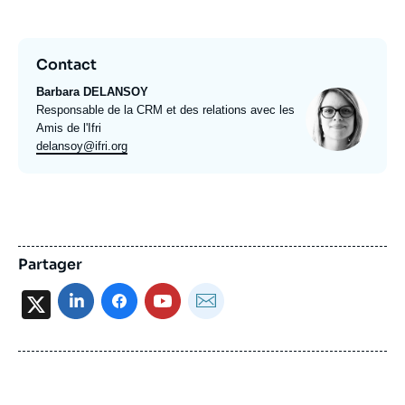
video
l'événement réservé aux
Amis de l'Ifri
Contact
Barbara DELANSOY
Photo
Intitulé
Responsable de la CRM et des relations avec les
du
Amis de l'Ifri
poste
Email
delansoy@ifri.org
expert
Partager
X