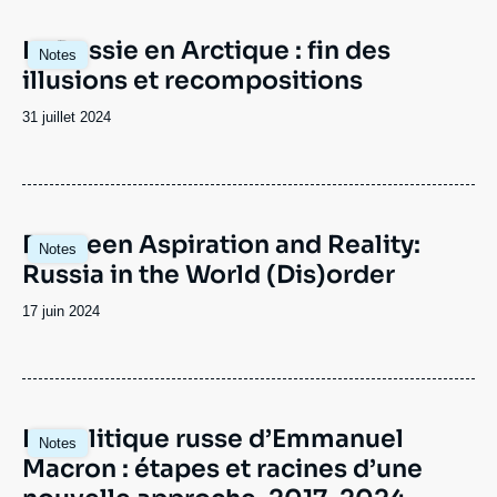
Image
La Russie en Arctique : fin des
Notes
principale
illusions et recompositions
Date
31 juillet 2024
de
publication
Image
Between Aspiration and Reality:
Notes
principale
Russia in the World (Dis)order
Date
17 juin 2024
de
publication
Image
La politique russe d’Emmanuel
Notes
principale
Macron : étapes et racines d’une