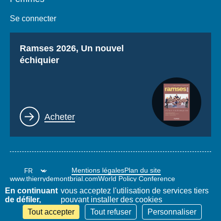
Se connecter
Titre
Ramses 2026, Un nouvel
échiquier
Lien
Acheter
Mentions légales
Plan du site
www.thierrydemontbrial.com
World Policy Conference
Blog Politique étrangère
En continuant
vous acceptez l'utilisation de services tiers
de défiler,
pouvant installer des cookies
Tout accepter
Tout refuser
Personnaliser