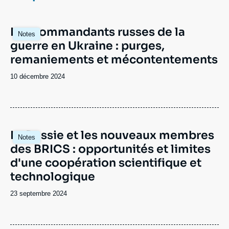
Se connecter
Image
Les commandants russes de la
Nous soutenir
Notes
principale
guerre en Ukraine : purges,
remaniements et mécontentements
Date
10 décembre 2024
de
publication
Image
La Russie et les nouveaux membres
Notes
principale
des BRICS : opportunités et limites
d'une coopération scientifique et
technologique
Date
23 septembre 2024
de
publication