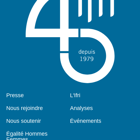
Pied
Presse
Navigation
L'Ifri
de
principale
page
Nous rejoindre
Analyses
Nous soutenir
Événements
Égalité Hommes
Femmes