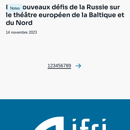
Image
Les nouveaux défis de la Russie sur
Notes
principale
le théâtre européen de la Baltique et
du Nord
Date
14 novembre 2023
de
publication
Page
1
Page
2
Page
3
Page
4
Page
5
Page
6
Page
7
Page
8
Page
9
Pagination