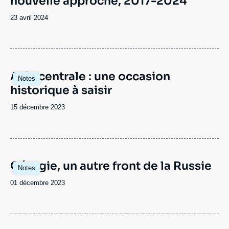
nouvelle approche, 2017-2024
Date
23 avril 2024
de
publication
Asie centrale : une occasion
Notes
historique à saisir
Date
15 décembre 2023
de
publication
Image
Géorgie, un autre front de la Russie
Notes
principale
Date
01 décembre 2023
de
publication