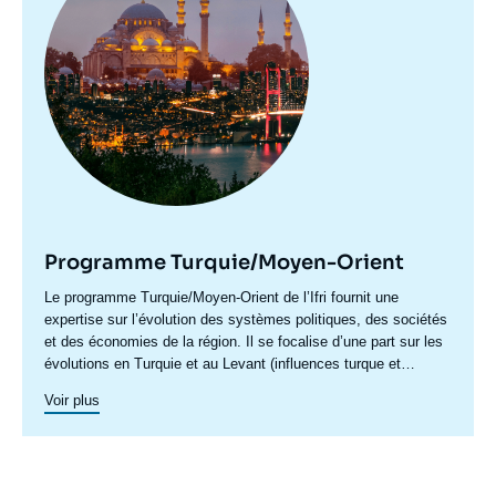
Programme Turquie/Moyen-Orient
Accroche
Le programme Turquie/Moyen-Orient de l’Ifri fournit une
centre
expertise sur l’évolution des systèmes politiques, des sociétés
et des économies de la région. Il se focalise d’une part sur les
évolutions en Turquie et au Levant (influences turque et
iranienne, risque de morcellement des États de la région,
Voir plus
recompositions diplomatiques), et également au Maghreb
(insertion du Maghreb dans les circuits mondiaux, relations
politiques et économiques avec l’Europe et avec l’Afrique sub-
saharienne…).