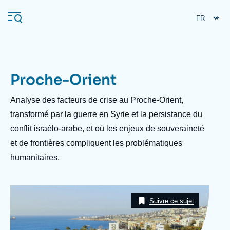
Aller
Panneau de gestion des cookies
au
contenu
principal
Proche-Orient
Navigation
principale
Description
Analyse des facteurs de crise au Proche-Orient,
L'Ifri
transformé par la guerre en Syrie et la persistance du
conflit israélo-arabe, et où les enjeux de souveraineté
et de frontières compliquent les problématiques
Analyses
humanitaires.
À propos de l'Ifri
Recherches fréquentes
Événements
L'Ifri en bref
Proche-Orient
Image
Taxonomie
Suivre ce sujet