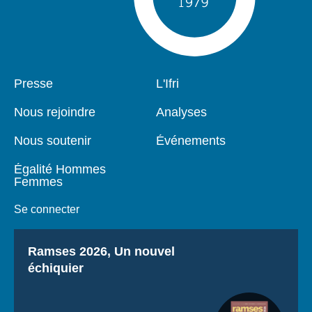
Pied
Presse
Navigation
L'Ifri
de
principale
page
Nous rejoindre
Analyses
Nous soutenir
Événements
Égalité Hommes
Femmes
Se connecter
Titre
Ramses 2026, Un nouvel
échiquier