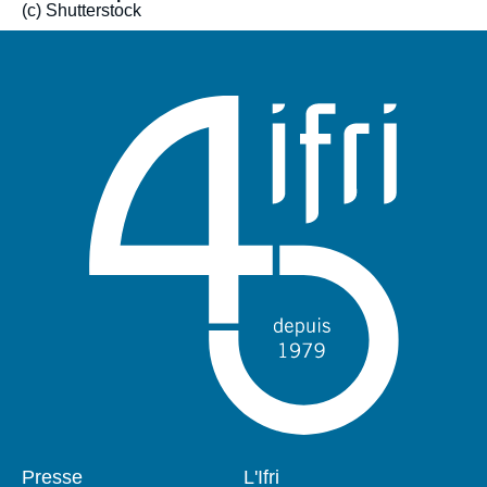
(c) Shutterstock
Pied
Presse
Navigation
L'Ifri