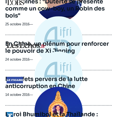
Philippines : "Duterte se présente
Logo
comme un cow-boy, un Robin des
bois"
25 octobre 2016
—
En Chine, un plénum pour renforcer
Logo
le pouvoir de Xi Jinping
24 octobre 2016
—
Les effets pervers de la lutte
Logo
anticorruption en Chine
Image
principale
14 octobre 2016
—
médiatique
Le roi Bhumibol et la Thaïlande :
Logo