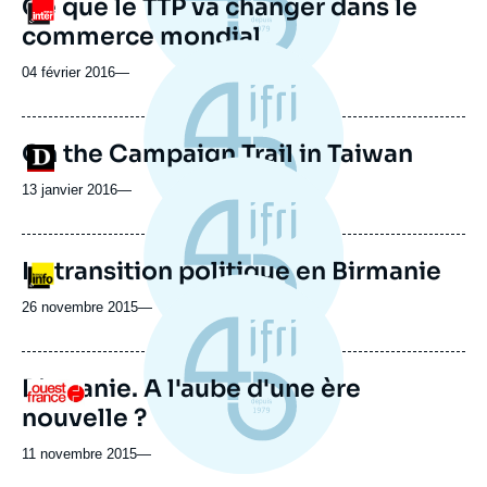
Ce que le TTP va changer dans le
Logo
commerce mondial
04 février 2016
—
On the Campaign Trail in Taiwan
Logo
13 janvier 2016
—
La transition politique en Birmanie
Logo
26 novembre 2015
—
Birmanie. A l'aube d'une ère
Logo
nouvelle ?
11 novembre 2015
—