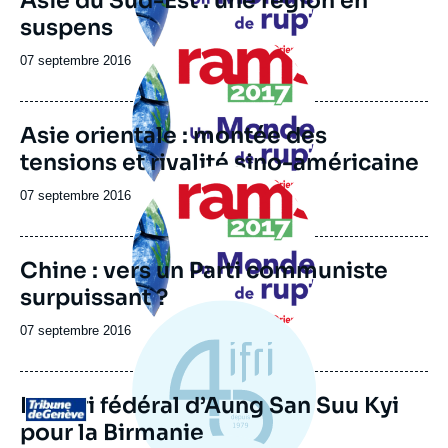
Asie du Sud-Est : une région en
suspens
Image
principale
Date
07 septembre 2016
de
publication
Asie orientale : montée des
tensions et rivalité sino-américaine
Image
principale
Date
07 septembre 2016
de
publication
Chine : vers un Parti communiste
surpuissant ?
Date
07 septembre 2016
de
publication
Le pari fédéral d’Aung San Suu Kyi
Logo
pour la Birmanie