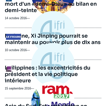
mort d'un «demi-Dieu» au bilan en
demi-teinte
14 octobre 2016
—
En Chine, Xi Jinping pourrait se
Logo
maintenir au pouvoir plus de dix ans
10 octobre 2016
—
Philippines : les excentricités du
Logo
président et la vie politique
intérieure
Image
principale
15 septembre 2016
—