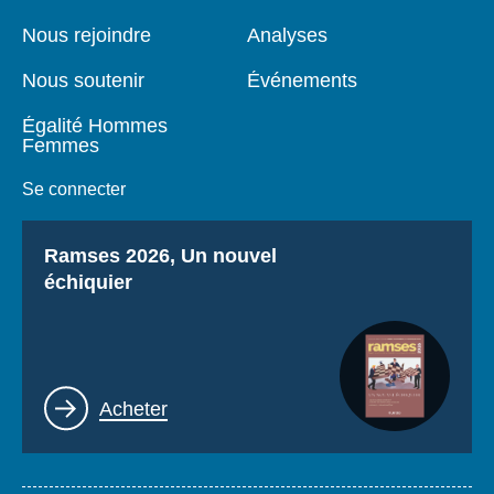
de
principale
page
Nous rejoindre
Analyses
Nous soutenir
Événements
Égalité Hommes
Femmes
Se connecter
Titre
Ramses 2026, Un nouvel
échiquier
Lien
Acheter