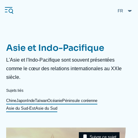
Aller
Panneau de gestion des cookies
au
contenu
principal
Asie et Indo-Pacifique
Navigation
principale
Description
L'Asie et l'Indo-Pacifique sont souvent présentées
L'Ifri
comme le cœur des relations internationales au XXIe
siècle.
Analyses
Sujets liés
À propos de l'Ifri
Recherches fréquentes
Chine
Japon
Inde
Taïwan
Océanie
Péninsule coréenne
Asie du Sud-Est
Asie du Sud
Événements
L'Ifri en bref
Proche-Orient
Image
Taxonomie
Suivre ce sujet