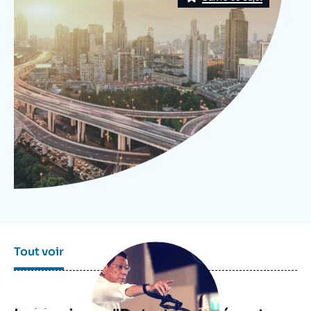
Se connecter
Nous soutenir
Image
Tout voir
principale
médiatique