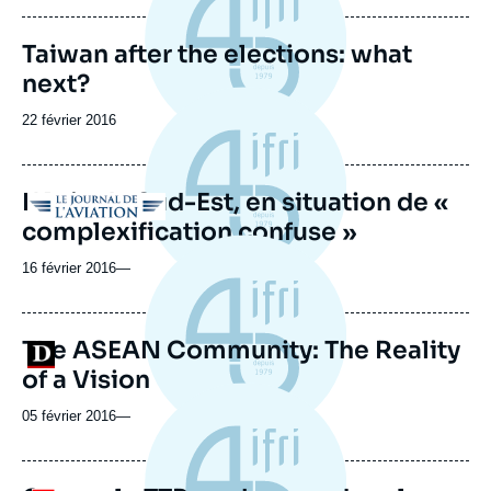
publication
Taiwan after the elections: what
next?
Date
22 février 2016
de
publication
L'Asie du Sud-Est, en situation de «
Logo
complexification confuse »
16 février 2016
—
The ASEAN Community: The Reality
Logo
of a Vision
05 février 2016
—