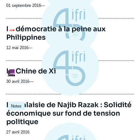
01 septembre 2016
—
La démocratie à la peine aux
Logo
Philippines
12 mai 2016
—
La Chine de Xi
Logo
30 avril 2016
—
La Malaisie de Najib Razak : Solidité
Notes
économique sur fond de tension
politique
Date
27 avril 2016
de