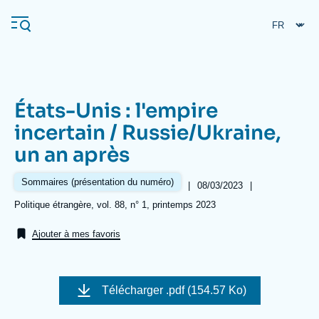
Aller
Panneau de gestion des cookies
au
contenu
principal
États-Unis : l'empire
Navigation
incertain / Russie/Ukraine,
principale
un an après
L'Ifri
Sommaires (présentation du numéro)
|
Date
08/03/2023
|
de
Analyses
Références
Politique étrangère, vol. 88, n° 1, printemps 2023
publication
À propos de l'Ifri
Recherches fréquentes
Ajouter à mes favoris
Événements
L'Ifri en bref
Proche-Orient
Télécharger
.pdf (154.57 Ko)