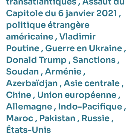
transatlantiques
,
Assaut du
Capitole du 6 janvier 2021
,
politique étrangère
américaine
,
Vladimir
Poutine
,
Guerre en Ukraine
,
Donald Trump
,
Sanctions
,
Soudan
,
Arménie
,
Azerbaïdjan
,
Asie centrale
,
Chine
,
Union européenne
,
Allemagne
,
Indo-Pacifique
,
Maroc
,
Pakistan
,
Russie
,
États-Unis