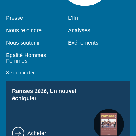
Pied
Presse
Navigation
L'Ifri
de
principale
page
Nous rejoindre
Analyses
Nous soutenir
Événements
Égalité Hommes
Femmes
Se connecter
Titre
Ramses 2026, Un nouvel
échiquier
Lien
Acheter