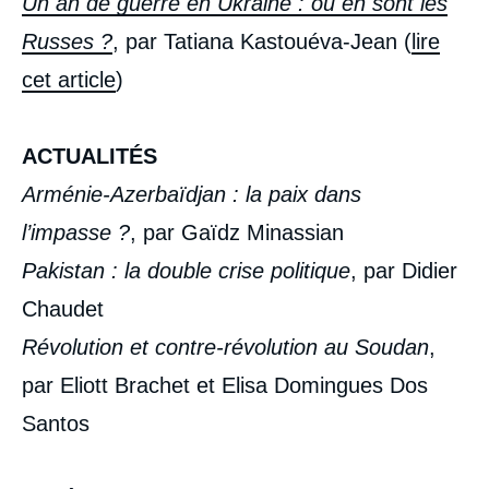
Un an de guerre en Ukraine : où en sont les
Russes ?
, par Tatiana Kastouéva-Jean (
lire
cet article
)
« États-Unis : l'empire incertain /
Russie/Ukraine, un an après », Sommaires
ACTUALITÉS
(présentation du numéro), Ifri, 8 mars 2023.
Arménie-Azerbaïdjan : la paix dans
Copier
l’impasse ?
, par Gaïdz Minassian
Pakistan : la double crise politique
, par Didier
Chaudet
Révolution et contre-révolution au Soudan
,
par Eliott Brachet et Elisa Domingues Dos
Santos