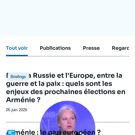
Se connecter
Nous soutenir
Tout voir
Publications
Presse
Regarder
Image
Entre la Russie et l'Europe, entre la
Briefings
principale
guerre et la paix : quels sont les
enjeux des prochaines élections en
Arménie ?
Image
principale
Date
05 juin 2026
médiatique
de
publication
Arménie : le pari européen ?
Logo