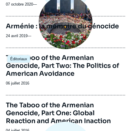
principale
07 octobre 2020
—
médiatique
Arménie : la mémoire du génocide
24 avril 2019
—
The Taboo of the Armenian
Éditoriaux
Genocide, Part Two: The Politics of
American Avoidance
Date
06 juillet 2016
de
publication
The Taboo of the Armenian
Genocide, Part One: Global
Reaction and American Inaction
Date
04 juillet 2016