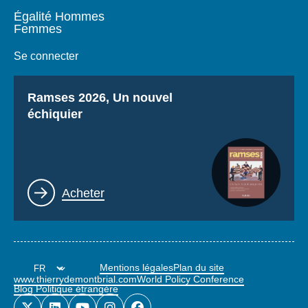
Égalité Hommes
Femmes
Se connecter
Titre
Ramses 2026, Un nouvel
échiquier
Lien
Acheter
Mentions légales
Plan du site
www.thierrydemontbrial.com
World Policy Conference
Blog Politique étrangère