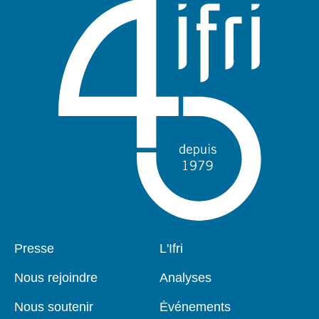
Pied
Presse
Navigation
L'Ifri
de
principale
page
Nous rejoindre
Analyses
Nous soutenir
Événements