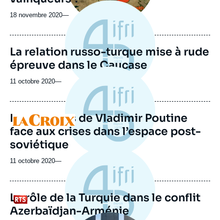
18 novembre 2020
—
La relation russo-turque mise à rude
épreuve dans le Caucase
11 octobre 2020
—
Les ressorts de Vladimir Poutine
Logo
face aux crises dans l’espace post-
soviétique
11 octobre 2020
—
Le rôle de la Turquie dans le conflit
Logo
Azerbaïdjan-Arménie
Image