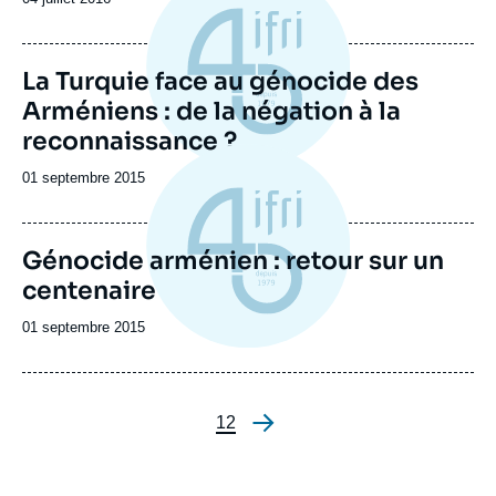
de
publication
La Turquie face au génocide des
Arméniens : de la négation à la
reconnaissance ?
Date
01 septembre 2015
de
publication
Génocide arménien : retour sur un
centenaire
Date
01 septembre 2015
de
publication
Page
1
Page
2
Pagination