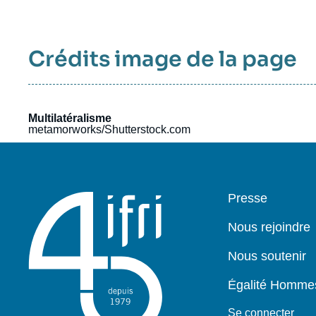
Crédits image de la page
Multilatéralisme
metamorworks/Shutterstock.com
Pied
Presse
de
page
Nous rejoindre
Nous soutenir
Égalité Homm
Se connecter