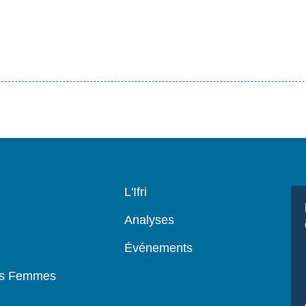
Navigation
L'Ifri
principale
Analyses
Événements
es Femmes