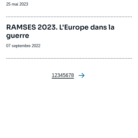
Date
25 mai 2023
de
publication
Image
RAMSES 2023. L'Europe dans la
de
guerre
couverture
de
la
Date
07 septembre 2022
publication
de
publication
Page
1
Page
2
Page
3
Page
4
Page
5
Page
6
Page
7
Page
8
Pagination