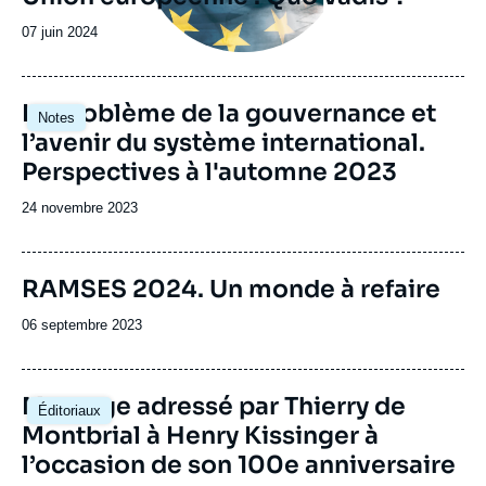
Date
07 juin 2024
de
publication
Image
Le problème de la gouvernance et
Notes
principale
l’avenir du système international.
Perspectives à l'automne 2023
Date
24 novembre 2023
de
publication
Image
RAMSES 2024. Un monde à refaire
de
couverture
Date
06 septembre 2023
de
de
la
publication
publication
Image
Message adressé par Thierry de
Éditoriaux
principale
Montbrial à Henry Kissinger à
l’occasion de son 100e anniversaire