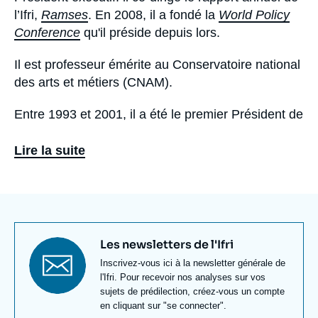
l’Ifri,
Ramses
. En 2008, il a fondé la
World Policy
Conference
qu'il préside depuis lors.
Il est professeur émérite au Conservatoire national
des arts et métiers (CNAM).
Entre 1993 et 2001, il a été le premier Président de
la Fondation pour la recherche stratégique (FRS).
Il a été président du Centre franco-autrichien pour
Lire la suite
le rapprochement en Europe (1985-2015).
De 1973 à 1979, il a été le premier directeur du
Centre d'analyse et de prévision du ministère des
Affaires étrangères (aujourd'hui CAPS), qu’il avait
Titre
Les newsletters de l'Ifri
été chargé de mettre en place par le ministre des
newsletter
Texte
Inscrivez-vous ici à la newsletter générale de
Affaires étrangères de l’époque, Michel Jobert. Il a
Newsletter
l'Ifri. Pour recevoir nos analyses sur vos
été professeur à l'École Polytechnique dont il a
sujets de prédilection, créez-vous un compte
présidé le département des sciences économiques
en cliquant sur "se connecter".