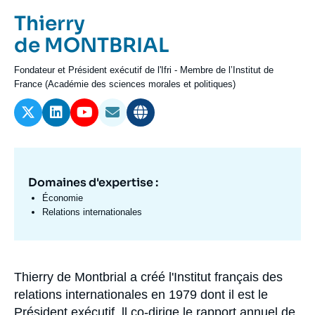
Se connecter
Prénom
Thierry
de
Nom
de MONTBRIAL
Nous soutenir
l'expert
de
Intitulé
Fondateur et Président exécutif de l'Ifri - Membre de l’Institut de
l'expert
du
France (Académie des sciences morales et politiques)
poste
Domaines d'expertise :
Domaine
d'expertises
Économie
Fr
Relations internationales
Thierry de Montbrial a créé l'Institut français des
Biographie
relations internationales en 1979 dont il est le
Président exécutif. ll co-dirige le rapport annuel de