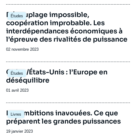
publication
Image
Découplage impossible,
Études
principale
coopération improbable. Les
interdépendances économiques à
l’épreuve des rivalités de puissance
Date
02 novembre 2023
de
publication
Image
Chine/États-Unis : l’Europe en
Études
principale
déséquilibre
Date
01 avril 2023
de
publication
Image
Les ambitions inavouées. Ce que
Livres
principale
préparent les grandes puissances
Date
19 janvier 2023