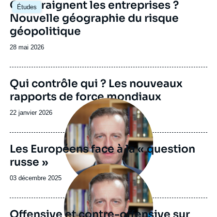
Image
Que craignent les entreprises ?
Études
principale
Nouvelle géographie du risque
géopolitique
Date
28 mai 2026
de
publication
Image
Qui contrôle qui ? Les nouveaux
de
rapports de force mondiaux
couverture
Image
de
principale
la
Date
22 janvier 2026
publication
de
publication
Les Européens face à la « question
russe »
Image
principale
Date
03 décembre 2025
de
publication
Offensive et contre-offensive sur