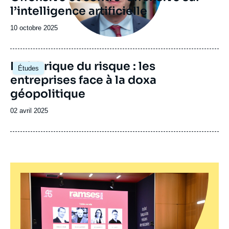
l’intelligence artificielle
Date
10 octobre 2025
de
publication
Image
La fabrique du risque : les
Études
principale
entreprises face à la doxa
géopolitique
Date
02 avril 2025
de
publication