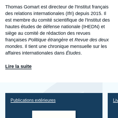
Thomas Gomart est directeur de l'Institut français
Biographie
des relations internationales (Ifri) depuis 2015. Il
est membre du comité scientifique de l'Institut des
hautes études de défense nationale (IHEDN) et
siège au comité de rédaction des revues
françaises
Politique étrangère
et
Revue des deux
mondes
. Il tient une chronique mensuelle sur les
affaires internationales dans
Études
.
Ses travaux actuels portent sur la Russie, les
Lire la suite
enjeux numériques, la politique étrangère
française, le risque géopolitique et les
think tanks
.
Eléments
a
À l'Ifri, il a créé une pratique dédiée au risque
la
géopolitique pour les entreprises.
une
Publications extérieures
Li
Parallèlement, il a publié cinq ouvrages primés au
cours des sept dernières années :
Qui contrôle qui