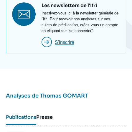
Titre
Les newsletters de l'Ifri
newsletter
Texte
Inscrivez-vous ici à la newsletter générale de
Newsletter
l'Ifri. Pour recevoir nos analyses sur vos
sujets de prédilection, créez-vous un compte
en cliquant sur "se connecter".
S'inscrire
Analyses de
Thomas GOMART
Publications
Presse