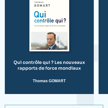
? Les nouveaux rapports de force mondiaux
(Tallandier, 2026) ;
L'accélération de l'histoire. Les
nœuds géostratégiques d'un monde hors de
contrôle
(Tallandier, 2024) ;
Les ambitions
inavouées. Ce que préparent les grandes
puissances
(Tallandier, 2023) ;
Guerres invisibles
(Tallandier, 2021) ; et
L'Affolement du monde
(Tallandier, 2019).
Thomas Gomart a été fait Chevalier de l'Ordre
national du Mérite français et a reçu la Croix de
Qui contrôle qui ? Les nouveaux
rapports de force mondiaux
chevalier de l'Ordre du Mérite de la République de
Pologne.
Thomas GOMART
Il est diplômé d'un EMBA de l'École des Hautes
Études Commerciales de Paris (HEC Paris) et
titulaire d'un doctorat de l'Université Panthéon-
Sorbonne.