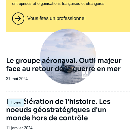
entreprises et organisations françaises et étrangères.
Vous êtes un professionnel
Image
principale
Le groupe aéronaval. Outil majeur
face au retour de la guerre en mer
Date
31 mai 2024
de
publication
Image
L'accélération de l'histoire. Les
Livres
principale
noeuds géostratégiques d'un
monde hors de contrôle
Date
11 janvier 2024
de