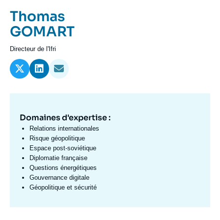
Se connecter
Prénom
Thomas
de
Nom
GOMART
Nous soutenir
l'expert
de
Intitulé
Directeur de l'Ifri
l'expert
du
poste
Domaines d'expertise :
Domaine
d'expertises
Relations internationales
Fr
Risque géopolitique
Espace post-soviétique
Diplomatie française
Questions énergétiques
Gouvernance digitale
Géopolitique et sécurité