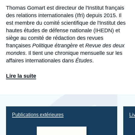
Thomas Gomart est directeur de l'Institut français
Biographie
des relations internationales (Ifri) depuis 2015. Il
est membre du comité scientifique de l'Institut des
hautes études de défense nationale (IHEDN) et
siège au comité de rédaction des revues
françaises
Politique étrangère
et
Revue des deux
mondes
. Il tient une chronique mensuelle sur les
affaires internationales dans
Études
.
Ses travaux actuels portent sur la Russie, les
Lire la suite
enjeux numériques, la politique étrangère
française, le risque géopolitique et les
think tanks
.
Eléments
a
À l'Ifri, il a créé une pratique dédiée au risque
la
géopolitique pour les entreprises.
une
Publications extérieures
Li
Parallèlement, il a publié cinq ouvrages primés au
cours des sept dernières années :
Qui contrôle qui