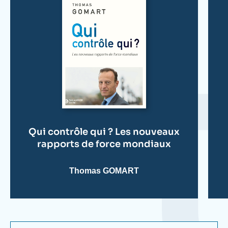
? Les nouveaux rapports de force mondiaux
(Tallandier, 2026) ;
L'accélération de l'histoire. Les
nœuds géostratégiques d'un monde hors de
contrôle
(Tallandier, 2024) ;
Les ambitions
inavouées. Ce que préparent les grandes
puissances
(Tallandier, 2023) ;
Guerres invisibles
(Tallandier, 2021) ; et
L'Affolement du monde
(Tallandier, 2019).
Thomas Gomart a été fait Chevalier de l'Ordre
national du Mérite français et a reçu la Croix de
Qui contrôle qui ? Les nouveaux
rapports de force mondiaux
chevalier de l'Ordre du Mérite de la République de
Pologne.
Thomas GOMART
Il est diplômé d'un EMBA de l'École des Hautes
Études Commerciales de Paris (HEC Paris) et
titulaire d'un doctorat de l'Université Panthéon-
Sorbonne.