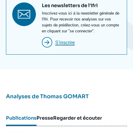
Titre
Les newsletters de l'Ifri
newsletter
Texte
Inscrivez-vous ici à la newsletter générale de
Newsletter
l'Ifri. Pour recevoir nos analyses sur vos
sujets de prédilection, créez-vous un compte
en cliquant sur "se connecter".
S'inscrire
Analyses de
Thomas GOMART
Publications
Presse
Regarder et écouter