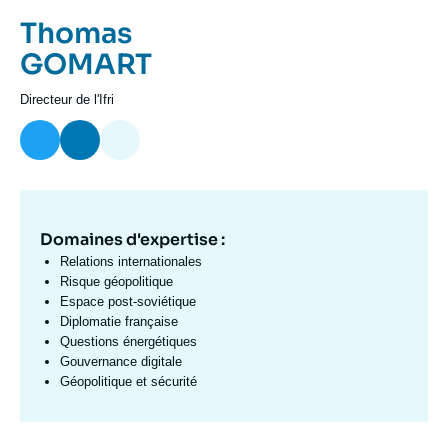
Se connecter
Prénom
Thomas
de
Nom
GOMART
Nous soutenir
l'expert
de
Intitulé
Directeur de l'Ifri
l'expert
du
poste
Domaines d'expertise :
Domaine
d'expertises
Relations internationales
Fr
Risque géopolitique
Espace post-soviétique
Diplomatie française
Questions énergétiques
Gouvernance digitale
Géopolitique et sécurité