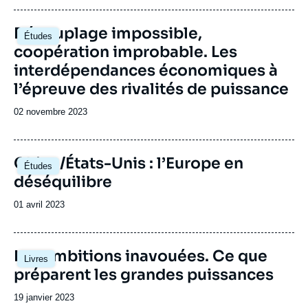
publication
Image
Découplage impossible,
Études
principale
coopération improbable. Les
interdépendances économiques à
l’épreuve des rivalités de puissance
Date
02 novembre 2023
de
publication
Image
Chine/États-Unis : l’Europe en
Études
principale
déséquilibre
Date
01 avril 2023
de
publication
Image
Les ambitions inavouées. Ce que
Livres
principale
préparent les grandes puissances
Date
19 janvier 2023