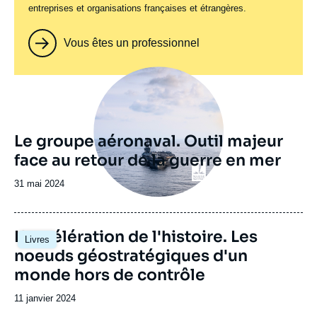
entreprises et organisations françaises et étrangères.
Vous êtes un professionnel
Image
principale
Le groupe aéronaval. Outil majeur
face au retour de la guerre en mer
Date
31 mai 2024
de
publication
Image
L'accélération de l'histoire. Les
Livres
principale
noeuds géostratégiques d'un
monde hors de contrôle
Date
11 janvier 2024
de