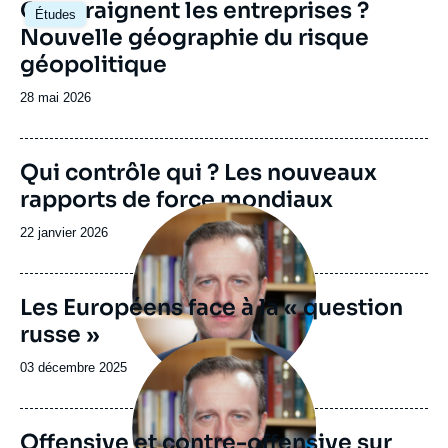
Image
Que craignent les entreprises ?
Études
principale
Nouvelle géographie du risque
géopolitique
Date
28 mai 2026
de
publication
Image
Qui contrôle qui ? Les nouveaux
de
rapports de force mondiaux
couverture
Image
de
principale
la
Date
22 janvier 2026
publication
de
publication
Les Européens face à la « question
russe »
Image
principale
Date
03 décembre 2025
de
publication
Offensive et contre-offensive sur