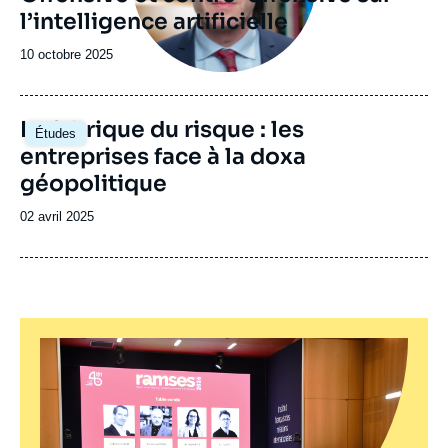
l’intelligence artificielle
Date
10 octobre 2025
de
publication
Image
La fabrique du risque : les
Études
principale
entreprises face à la doxa
géopolitique
Date
02 avril 2025
de
publication