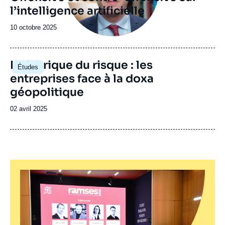
l’intelligence artificielle
Date
10 octobre 2025
de
publication
Image
La fabrique du risque : les
Études
principale
entreprises face à la doxa
géopolitique
Date
02 avril 2025
de
publication