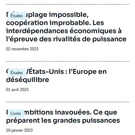
publication
Image
Découplage impossible,
Études
principale
coopération improbable. Les
interdépendances économiques à
l’épreuve des rivalités de puissance
Date
02 novembre 2023
de
publication
Image
Chine/États-Unis : l’Europe en
Études
principale
déséquilibre
Date
01 avril 2023
de
publication
Image
Les ambitions inavouées. Ce que
Livres
principale
préparent les grandes puissances
Date
19 janvier 2023