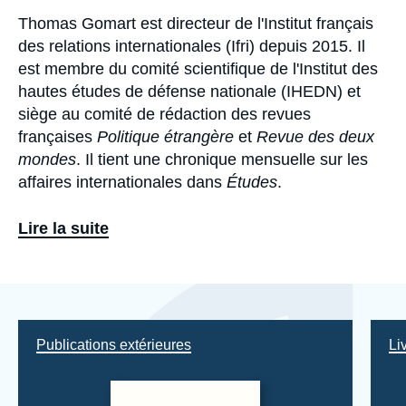
Thomas Gomart est directeur de l'Institut français
Biographie
des relations internationales (Ifri) depuis 2015. Il
est membre du comité scientifique de l'Institut des
hautes études de défense nationale (IHEDN) et
siège au comité de rédaction des revues
françaises
Politique étrangère
et
Revue des deux
mondes
. Il tient une chronique mensuelle sur les
affaires internationales dans
Études
.
Ses travaux actuels portent sur la Russie, les
Lire la suite
enjeux numériques, la politique étrangère
française, le risque géopolitique et les
think tanks
.
Eléments
a
À l'Ifri, il a créé une pratique dédiée au risque
la
géopolitique pour les entreprises.
une
Publications extérieures
Li
Parallèlement, il a publié cinq ouvrages primés au
cours des sept dernières années :
Qui contrôle qui