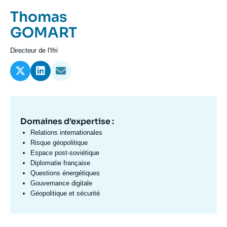
Se connecter
Prénom
Thomas
de
Nom
GOMART
Nous soutenir
l'expert
de
Intitulé
Directeur de l'Ifri
l'expert
du
poste
Domaines d'expertise :
Domaine
d'expertises
Relations internationales
Fr
Risque géopolitique
Espace post-soviétique
Diplomatie française
Questions énergétiques
Gouvernance digitale
Géopolitique et sécurité