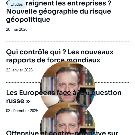
Image
Que craignent les entreprises ?
Études
principale
Nouvelle géographie du risque
géopolitique
Date
28 mai 2026
de
publication
Image
Qui contrôle qui ? Les nouveaux
de
rapports de force mondiaux
couverture
Image
de
principale
la
Date
22 janvier 2026
publication
de
publication
Les Européens face à la « question
russe »
Image
principale
Date
03 décembre 2025
de
publication
Offensive et contre-offensive sur