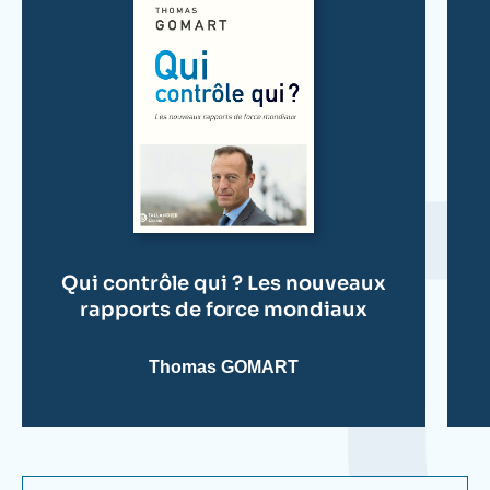
? Les nouveaux rapports de force mondiaux
(Tallandier, 2026) ;
L'accélération de l'histoire. Les
nœuds géostratégiques d'un monde hors de
contrôle
(Tallandier, 2024) ;
Les ambitions
inavouées. Ce que préparent les grandes
puissances
(Tallandier, 2023) ;
Guerres invisibles
(Tallandier, 2021) ; et
L'Affolement du monde
(Tallandier, 2019).
Thomas Gomart a été fait Chevalier de l'Ordre
national du Mérite français et a reçu la Croix de
Qui contrôle qui ? Les nouveaux
rapports de force mondiaux
chevalier de l'Ordre du Mérite de la République de
Pologne.
Thomas GOMART
Il est diplômé d'un EMBA de l'École des Hautes
Études Commerciales de Paris (HEC Paris) et
titulaire d'un doctorat de l'Université Panthéon-
Sorbonne.