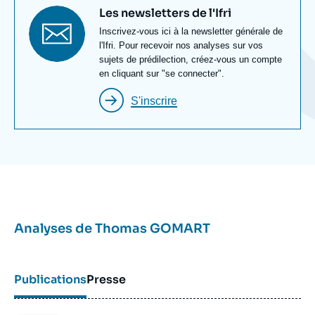
Titre
Les newsletters de l'Ifri
newsletter
Texte
Inscrivez-vous ici à la newsletter générale de
Newsletter
l'Ifri. Pour recevoir nos analyses sur vos
sujets de prédilection, créez-vous un compte
en cliquant sur "se connecter".
S'inscrire
Analyses de
Thomas GOMART
Publications
Presse