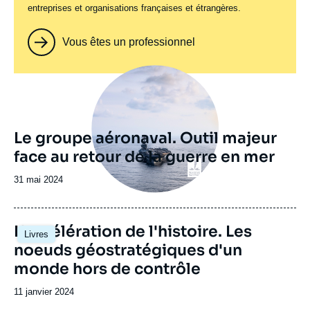
entreprises et organisations françaises et étrangères.
Vous êtes un professionnel
Image
principale
Le groupe aéronaval. Outil majeur
face au retour de la guerre en mer
Date
31 mai 2024
de
publication
Image
L'accélération de l'histoire. Les
Livres
principale
noeuds géostratégiques d'un
monde hors de contrôle
Date
11 janvier 2024
de