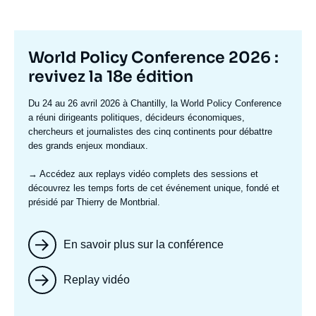
Titre
World Policy Conference 2026 :
mis
revivez la 18e édition
en
Texte
Du 24 au 26 avril 2026 à Chantilly, la World Policy Conference
avant
accroche
a réuni dirigeants politiques, décideurs économiques,
chercheurs et journalistes des cinq continents pour débattre
des grands enjeux mondiaux.
→ Accédez aux replays vidéo complets
des sessions et
découvrez les temps forts de cet événement unique, fondé et
présidé par Thierry de Montbrial.
En savoir plus sur la conférence
Replay vidéo