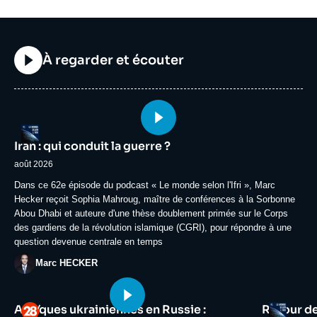
Titre
À regarder et écouter
Image
Logo
principale
Iran : qui conduit la guerre ?
médiatique
août 2026
Accroche
Dans ce 62e épisode du podcast « Le monde selon l'Ifri », Marc
Hecker reçoit Sophia Mahroug, maître de conférences à la Sorbonne
Abou Dhabi et auteure d'une thèse doublement primée sur le Corps
des gardiens de la révolution islamique (CGRI), pour répondre à une
question devenue centrale en temps
Photo
Marc HECKER
Image
Image
Logo
Logo
Attaques ukrainiennes en Russie :
Retour d
principale
principale