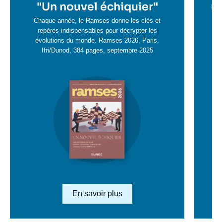
en
"
Un nouvel échiquier"
e
La 
savoir
sa
Chaque année, le Ramses donne les clés et
plus
repères indispensables pour décrypter les
pl
évolutions du monde. Ramses 2026, Paris,
Ifri/Dunod, 384 pages, septembre 2025
Image
en
savoir
plus
Lien en savoir plus
En savoir plus