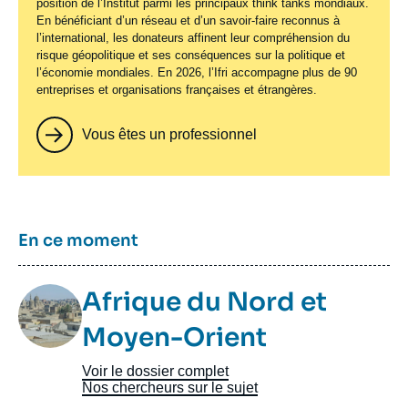
position de l’Institut parmi les principaux
think tanks
mondiaux.
En bénéficiant d’un réseau et d’un savoir-faire reconnus à
l’international, les donateurs affinent leur compréhension du
risque géopolitique et ses conséquences sur la politique et
l’économie mondiales. En 2026, l’Ifri accompagne plus de 90
entreprises et organisations françaises et étrangères.
Vous êtes un professionnel
Titre
En ce moment
Image
Afrique du Nord et
Taxonomie
Moyen-Orient
Voir le dossier complet
Nos chercheurs sur le sujet