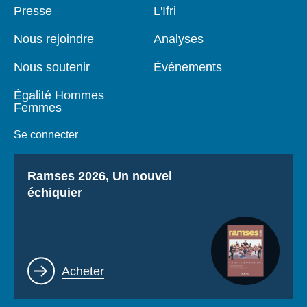
Pied
Presse
Navigation
L'Ifri
de
principale
page
Nous rejoindre
Analyses
Nous soutenir
Événements
Égalité Hommes
Femmes
Se connecter
Titre
Ramses 2026, Un nouvel
échiquier
Lien
Acheter