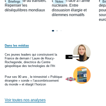
Image
Image
Ima
Le paradoxe du transfert.
Le Japon face à l’arme
Fra
Briefings
Notes
Br
principale
principale
prin
Repenser les
nucléaire. Entre
dépa
déséquilibres mondiaux
dissuasion élargie et
pour
dilemmes normatifs
sou
eur
Dans les médias
Image
principale
médiatique
Ces jeunes leaders qui construisent la
Logo
France de demain / Laure de Roucy-
Rochegonde, directrice du Centre
géopolitique des technologies de l'Ifri
Image
principale
médiatique
Pour ses 90 ans , le trimestriel « Politique
Logo
étrangère » sonde « l’assombrissement
du monde » et élargit l’horizon
Voir toutes nos analyses