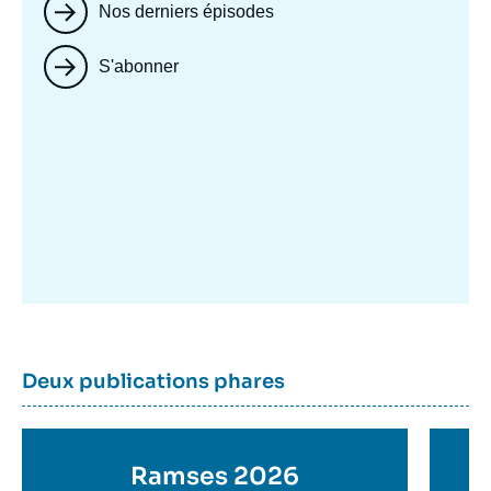
Nos derniers épisodes
S'abonner
Image
mis
en
avant
Dernière
Titre
Deux publications phares
parutions
container
Titre
Ramses 2026
Ti