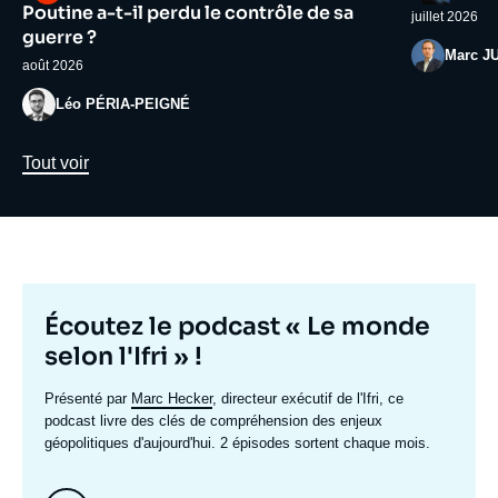
médiatique
médiatiqu
Poutine a-t-il perdu le contrôle de sa
juillet 2026
guerre ?
Photo
Marc J
août 2026
Photo
Léo PÉRIA-PEIGNÉ
Lien
Tout voir
Titre
Écoutez le podcast « Le monde
mis
selon l'Ifri » !
en
Texte
Présenté par
Marc Hecker
, directeur exécutif de l'Ifri, ce
avant
accroche
podcast livre des clés de compréhension des enjeux
géopolitiques d'aujourd'hui. 2 épisodes sortent chaque mois.