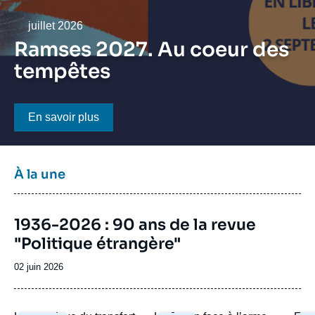
Se connecter
Date
juillet 2026
Nous soutenir
Ramses 2027. Au coeur des
tempêtes
Bouton CTA
En savoir plus
Titre
À la une
bloc
à
Image
la
1936-2026 : 90 ans de la revue
de
une
"Politique étrangère"
couverture
de
la
Date
02 juin 2026
publication
de
publication