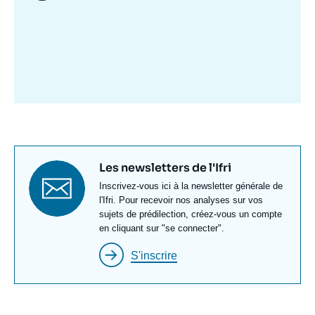
Image
mis
en
avant
Titre
Les newsletters de l'Ifri
newsletter
Texte
Inscrivez-vous ici à la newsletter générale de
Newsletter
l'Ifri. Pour recevoir nos analyses sur vos
sujets de prédilection, créez-vous un compte
en cliquant sur "se connecter".
S'inscrire