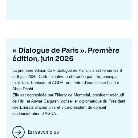
Image
mis
en
avant
Titre
« Dialogue de Paris ». Première
mis
édition, juin 2026
en
Texte
La première édition du
« Dialogue de Paris »
s’est tenue les 8
avant
accroche
et 9 juin 2026. Cette initiative a été créée par l’Ifri, principal
think tank français, et AGDA, un centre d’excellence basé à
Abou Dhabi.
Elle est coprésidée par
Thierry de Montbrial
, président exécutif
de l’Ifri, et
Anwar Gargash
, conseiller diplomatique du Président
des Émirats arabes unis et vice-président du conseil
d’administration d’AGDA.
En savoir plus