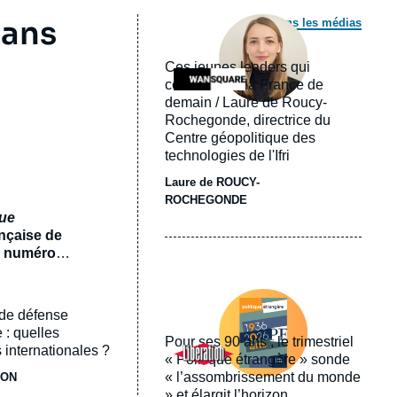
Image
 ans
Dans les médias
principale
médiatique
Ces jeunes leaders qui
Logo
construisent la France de
demain / Laure de Roucy-
Rochegonde, directrice du
Centre géopolitique des
technologies de l'Ifri
Laure de ROUCY-
ROCHEGONDE
que
ançaise de
un numéro
ux
Image
 numéro
principale
 de défense
un monde
médiatique
e
 : quelles
Pour ses 90 ans , le trimestriel
Logo
 internationales ?
« Politique étrangère » sonde
« l’assombrissement du monde
JON
» et élargit l’horizon