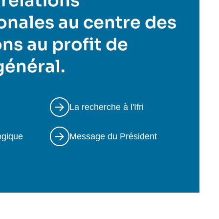
 relations
onales au centre des
ns au profit de
 général.
La recherche à l'Ifri
ogique
Message du Président