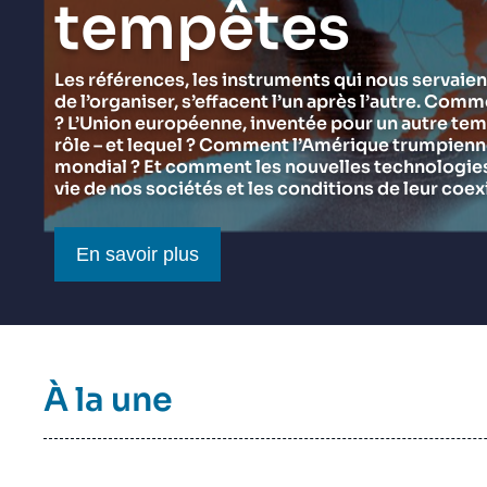
tempêtes
du Ramses 2027
Think tank : notre définition
Proche-Orient
Jeudi 17 septembre 2026 17:30
Partenariats et réseaux
Intelligence artificielle
Les références, les instruments qui nous servaien
de l’organiser, s’effacent l’un après l’autre. Comm
Nous soutenir en tant que professionnel
Guerre en Ukraine
? L’Union européenne, inventée pour un autre tem
OTAN
rôle – et lequel ? Comment l’Amérique trumpienne 
mondial ? Et comment les nouvelles technologies 
vie de nos sociétés et les conditions de leur coex
Bouton CTA
En savoir plus
Titre
À la une
bloc
à