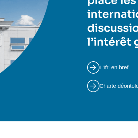
place les
internati
discussio
l’intérêt
L'Ifri en bref
Charte déontol