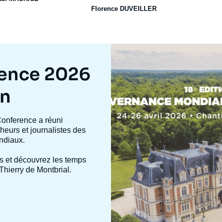
Florence DUVEILLER
Image
mis
en
rence 2026
avant
on
Conference a réuni
heurs et journalistes des
ndiaux.
s et découvrez les temps
Thierry de Montbrial.