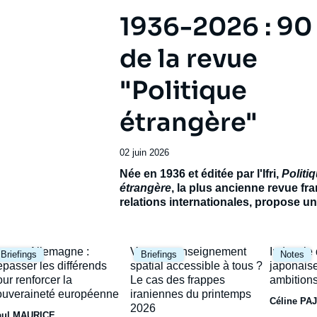
1936-2026 : 90
de la revue
"Politique
étrangère"
Date
02 juin 2026
de
Accroche
Née en 1936 et éditée par l'Ifri,
Politi
publication
étrangère
, la plus ancienne revue fr
relations internationales, propose 
exceptionnel pour célébrer son 90e
anniversaire.
Réunissant de prestigie
contributeurs français et étrangers, ce
mage
Image
Image
rance-Allemagne :
Vers un renseignement
Industrie
Briefings
Briefings
Notes
ambitionne de dresser le panorama d’
rincipale
principale
principal
épasser les différends
spatial accessible à tous ?
japonaise
incertain et de ses avenirs possibles.
our renforcer la
Le cas des frappes
ambitions
ouveraineté européenne
iraniennes du printemps
Céline PA
2026
aul MAURICE