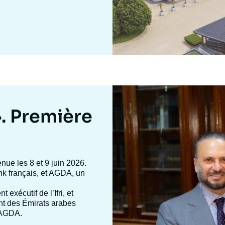
Image
mis
en
». Première
avant
enue les 8 et 9 juin 2026.
 tank français, et AGDA, un
nt exécutif de l’Ifri, et
ent des Émirats arabes
d’AGDA.