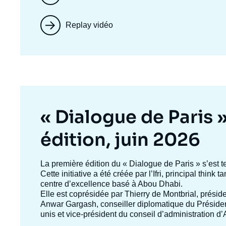
Replay vidéo
Titre
« Dialogue de Paris 
mis
édition, juin 2026
en
Texte
La première édition du
« Dialogue de Paris »
s’est t
accroche
Cette initiative a été créée par l’Ifri, principal think
avant
centre d’excellence basé à Abou Dhabi.
Elle est coprésidée par
Thierry de Montbrial
, préside
Anwar Gargash
, conseiller diplomatique du Présid
unis et vice-président du conseil d’administration 