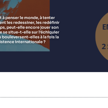
Chercheurs
Asie et Indo-Pacifique
E
G
Ramses
Europe
R
S
t à penser le monde, à tenter
ent les redessiner, les redéfinir
Politique étrangère
Russie - Eurasie
D
T
ps, peut-elle encore jouer son
Podcast
Afrique du Nord et Moyen-Orient
se situe-t-elle sur l’échiquier
bouleversent-elles à la fois la
istence internationale ?