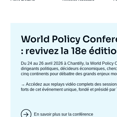
Titre
World Policy Confe
mis
: revivez la 18e éditi
en
Texte
Du 24 au 26 avril 2026 à Chantilly, la World Policy 
accroche
dirigeants politiques, décideurs économiques, cherc
avant
cinq continents pour débattre des grands enjeux mo
→ Accédez aux replays vidéo complets
des session
forts de cet événement unique, fondé et présidé par 
En savoir plus sur la conférence